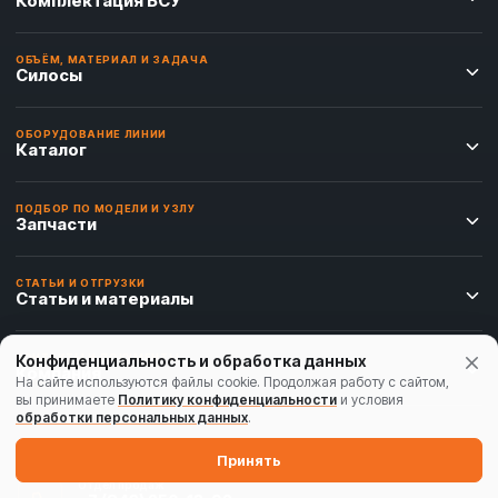
Комплектация БСУ
ОБЪЁМ, МАТЕРИАЛ И ЗАДАЧА
Силосы
ОБОРУДОВАНИЕ ЛИНИИ
Каталог
ПОДБОР ПО МОДЕЛИ И УЗЛУ
Запчасти
СТАТЬИ И ОТГРУЗКИ
Статьи и материалы
Конфиденциальность и обработка данных
КОНТАКТЫ И ДОКУМЕНТЫ
Компания
На сайте используются файлы cookie. Продолжая работу с сайтом,
вы принимаете
Политику конфиденциальности
и условия
обработки персональных данных
.
Принять
Отдел продаж