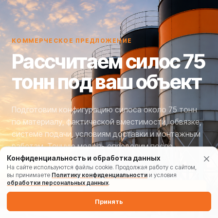
КОММЕРЧЕСКОЕ ПРЕДЛОЖЕНИЕ
Рассчитаем силос 75
тонн под ваш объект
Подготовим конфигурацию силоса около 75 тонн
по материалу, фактической вместимости, обвязке,
системе подачи, условиям доставки и монтажным
работам. Точную модель определим после
получения исходных данных.
Конфиденциальность и обработка данных
На сайте используются файлы cookie. Продолжая работу с сайтом,
вы принимаете
Политику конфиденциальности
и условия
обработки персональных данных
.
→
Получить КП
Принять