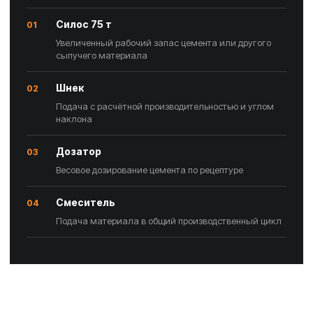
Силос 75 т
01
Увеличенный рабочий запас цемента или другого
сыпучего материала
Шнек
02
Подача с расчётной производительностью и углом
наклона
Дозатор
03
Весовое дозирование цемента по рецептуре
Смеситель
04
Подача материала в общий производственный цикл