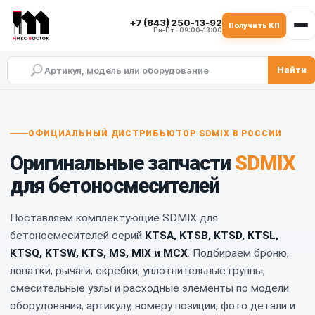
+7 (843) 250-13-92
Получить КП
Пн–Пт · 09:00–18:00
Найти
Официальный дистрибьютор SD
Оригинальные запчасти SDMIX для бет
ОФИЦИАЛЬНЫЙ ДИСТРИБЬЮТОР SDMIX В РОССИИ
Запчасти SDMIX по сериям KTSA, KTS
Оригинальные запчасти
SDMIX
Подбор запчастей SDMIX по модели, арт
Броня, лопатки, рычаги, скребки и упл
для бетоносмесителей
Комплекты запчастей SDMIX для ремонт
Запчасти SDMIX KTSA
Поставляем комплектующие SDMIX для
Запчасти SDMIX KTSB
бетоносмесителей серий
KTSA, KTSB, KTSD, KTSL,
Запчасти SDMIX KTSD
KTSQ, KTSW, KTS, MS, MIX и MCX
. Подбираем броню,
Запчасти SDMIX KTSL
лопатки, рычаги, скребки, уплотнительные группы,
Запчасти SDMIX KTSQ
смесительные узлы и расходные элементы по модели
Запчасти SDMIX KTSW
оборудования, артикулу, номеру позиции, фото детали и
Запчасти SDMIX KTS