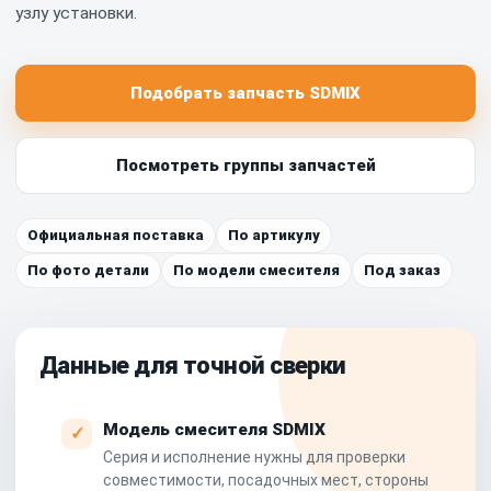
узлу установки.
Запчасти SDMIX MS
Запчасти SDMIX MIX
Запчасти SDMIX MCX
Подобрать запчасть SDMIX
Посмотреть группы запчастей
Официальная поставка
По артикулу
По фото детали
По модели смесителя
Под заказ
Данные для точной сверки
Модель смесителя SDMIX
✓
Серия и исполнение нужны для проверки
совместимости, посадочных мест, стороны