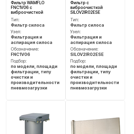
Фильтр WAMFLO
Фильтр с
FNC1V06 с
виброочисткой
виброочисткой
SILOV2IR02ESE
Тип:
Тип:
Фильтр силоса
Фильтр силоса
Узел:
Узел:
Фильтрация и
Фильтрация и
аспирация силоса
аспирация силоса
Обозначение:
Обозначение:
FNC1V06
SILOV2IR02ESE
Подбор:
Подбор:
по модели, площади
по модели, площади
фильтрации, типу
фильтрации, типу
очистки и
очистки и
производительности
производительности
пневмозагрузки
пневмозагрузки