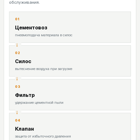
обслуживания.
01
Цементовоз
пневмоподача материала в силос
02
Силос
вытеснение воздуха при загрузке
03
Фильтр
удержание цементной пыли
04
Клапан
защита от избыточного давления