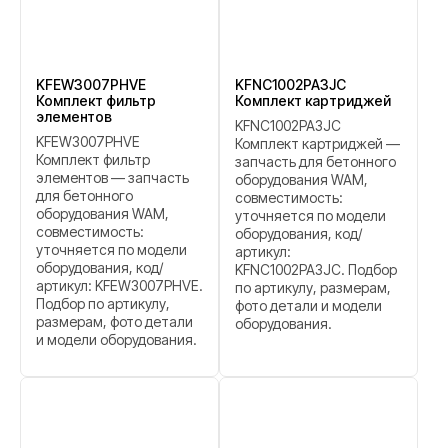
KFEW3007PHVE
KFNC1002PA3JC
Комплект фильтр
Комплект картриджей
элементов
KFNC1002PA3JC
KFEW3007PHVE
Комплект картриджей —
Комплект фильтр
запчасть для бетонного
элементов — запчасть
оборудования WAM,
для бетонного
совместимость:
оборудования WAM,
уточняется по модели
совместимость:
оборудования, код/
уточняется по модели
артикул:
оборудования, код/
KFNC1002PA3JC. Подбор
артикул: KFEW3007PHVE.
по артикулу, размерам,
Подбор по артикулу,
фото детали и модели
размерам, фото детали
оборудования.
и модели оборудования.