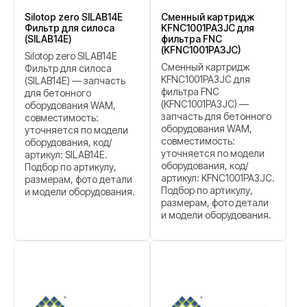
Silotop zero SILAB14E
Сменный картридж
Фильтр для силоса
KFNC1001PA3JC для
(SILAB14E)
фильтра FNC
(KFNC1001PA3JC)
Silotop zero SILAB14E
Сменный картридж
Фильтр для силоса
KFNC1001PA3JC для
(SILAB14E) — запчасть
фильтра FNC
для бетонного
(KFNC1001PA3JC) —
оборудования WAM,
запчасть для бетонного
совместимость:
оборудования WAM,
уточняется по модели
совместимость:
оборудования, код/
уточняется по модели
артикул: SILAB14E.
оборудования, код/
Подбор по артикулу,
артикул: KFNC1001PA3JC.
размерам, фото детали
Подбор по артикулу,
и модели оборудования.
размерам, фото детали
и модели оборудования.