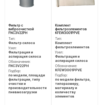
Фильтр с
Комплект
виброочисткой
фильтроэлементов
FNC3V22PH
KFEW3001PPVE
Тип:
Тип:
Фильтр силоса
Комплект
фильтроэлементов
Узел:
Фильтрация и
Узел:
аспирация силоса
Фильтрация и
аспирация силоса
Обозначение:
FNC3V22PH
Обозначение:
KFEW3001PPVE
Подбор:
по модели, площади
Подбор:
фильтрации, типу
по модели фильтра,
очистки и
типоразмеру,
производительности
материалу и
пневмозагрузки
количеству
элементов