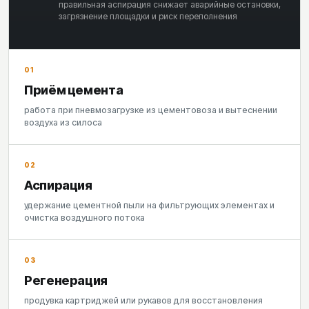
правильная аспирация снижает аварийные остановки,
загрязнение площадки и риск переполнения
01
Приём цемента
работа при пневмозагрузке из цементовоза и вытеснении
воздуха из силоса
02
Аспирация
удержание цементной пыли на фильтрующих элементах и
очистка воздушного потока
03
Регенерация
продувка картриджей или рукавов для восстановления