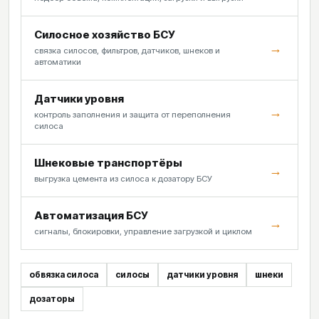
Силосное хозяйство БСУ
→
связка силосов, фильтров, датчиков, шнеков и
автоматики
Датчики уровня
→
контроль заполнения и защита от переполнения
силоса
Шнековые транспортёры
→
выгрузка цемента из силоса к дозатору БСУ
Автоматизация БСУ
→
сигналы, блокировки, управление загрузкой и циклом
обвязка силоса
силосы
датчики уровня
шнеки
дозаторы