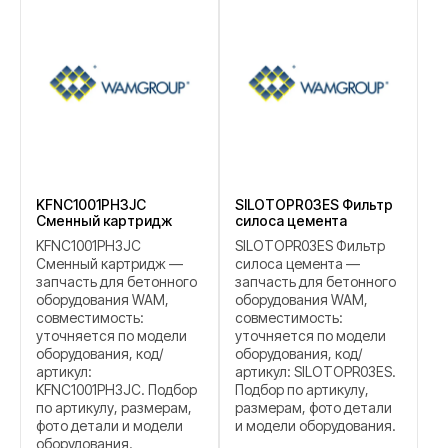
KFNC1001PH3JC
SILOTOPR03ES Фильтр
Сменный картридж
силоса цемента
KFNC1001PH3JC
SILOTOPR03ES Фильтр
Сменный картридж —
силоса цемента —
запчасть для бетонного
запчасть для бетонного
оборудования WAM,
оборудования WAM,
совместимость:
совместимость:
уточняется по модели
уточняется по модели
оборудования, код/
оборудования, код/
артикул:
артикул: SILOTOPR03ES.
KFNC1001PH3JC. Подбор
Подбор по артикулу,
по артикулу, размерам,
размерам, фото детали
фото детали и модели
и модели оборудования.
оборудования.