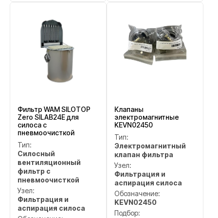
Фильтр WAM SILOTOP
Клапаны
Zero SILAB24E для
электромагнитные
силоса с
KEVN02450
пневмоочисткой
Тип:
Тип:
Электромагнитный
Силосный
клапан фильтра
вентиляционный
Узел:
фильтр с
Фильтрация и
пневмоочисткой
аспирация силоса
Узел:
Обозначение:
Фильтрация и
KEVN02450
аспирация силоса
Подбор: