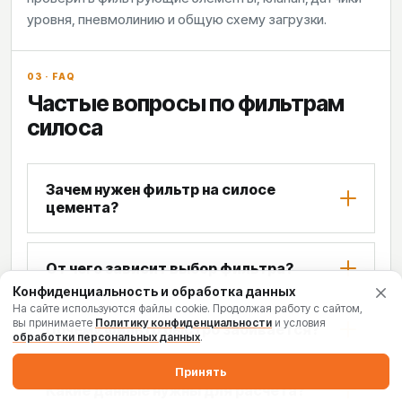
уровня, пневмолинию и общую схему загрузки.
03 · FAQ
Частые вопросы по фильтрам
силоса
Зачем нужен фильтр на силосе
цемента?
От чего зависит выбор фильтра?
Конфиденциальность и обработка данных
На сайте используются файлы cookie. Продолжая работу с сайтом,
вы принимаете
Политику конфиденциальности
и условия
Почему фильтр быстро забивается?
обработки персональных данных
.
Принять
Какие данные нужны для расчёта?