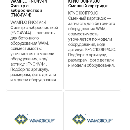
WAMFLO FNC4V44
KFNC1001PP3JC
Фильтр с
Сменный картридж
виброочисткой
KFNC1001PP3JC
(FNC4V44)
Сменный картридж —
WAMFLO FNC4V44
запчасть для бетонного
Фильтр с виброочисткой
оборудования WAM,
(FNC4V44) — запчасть
совместимость:
для бетонного
уточняется по модели
оборудования WAM,
оборудования, код/
совместимость:
артикул: KFNC1001PP3JC.
уточняется по модели
Подбор по артикулу,
оборудования, код/
размерам, фото детали
артикул: FNC4V44.
и модели оборудования.
Подбор по артикулу,
размерам, фото детали
и модели оборудования.