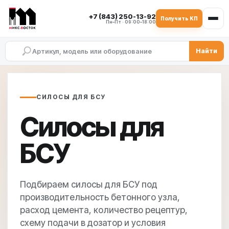
+7 (843) 250-13-92
Получить КП
Пн–Пт · 09:00–18:00
Найти
Силосы для БСУ под хранение цемента 
Подбор силоса для бетонного узла по пр
Комплектация силоса БСУ: фильтр, клап
Связка силоса БСУ со шнековым транспортёром и
Силосное хозяйство БСУ на один или несколько в
Доставка, фундамент и монтаж силоса для бетонно
СИЛОСЫ ДЛЯ БСУ
Силосы для
БСУ
Подбираем силосы для БСУ под
производительность бетонного узла,
расход цемента, количество рецептур,
схему подачи в дозатор и условия