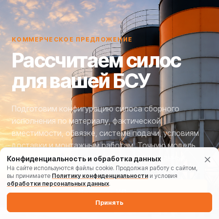
КОММЕРЧЕСКОЕ ПРЕДЛОЖЕНИЕ
Рассчитаем силос
для вашей БСУ
Подготовим конфигурацию силоса сборного
исполнения по материалу, фактической
вместимости, обвязке, системе подачи, условиям
доставки и монтажным работам. Точную модель
определим после получения исходных данных.
Конфиденциальность и обработка данных
На сайте используются файлы cookie. Продолжая работу с сайтом,
вы принимаете
Политику конфиденциальности
и условия
обработки персональных данных
.
→
Получить КП
Принять