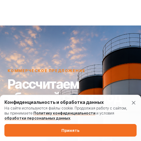
КОММЕРЧЕСКОЕ ПРЕДЛОЖЕНИЕ
Рассчитаем
сборный силос под
Конфиденциальность и обработка данных
ваш объект
На сайте используются файлы cookie. Продолжая работу с сайтом,
вы принимаете
Политику конфиденциальности
и условия
обработки персональных данных
.
Подготовим конфигурацию силоса сборного
Принять
исполнения по материалу, фактической