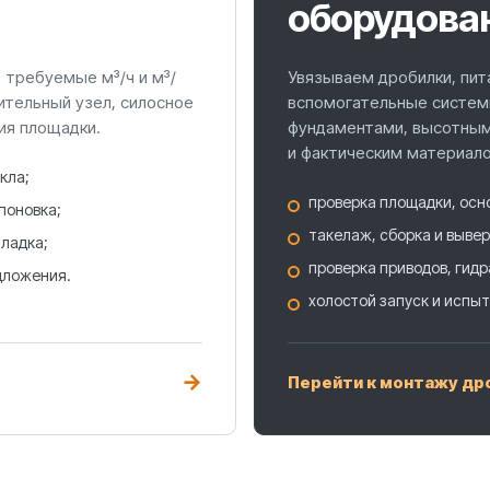
оборудова
требуемые м³/ч и м³/
Увязываем дробилки, пит
ительный узел, силосное
вспомогательные систем
ия площадки.
фундаментами, высотны
и фактическим материало
кла;
проверка площадки, осн
поновка;
такелаж, сборка и вывер
ладка;
проверка приводов, гидр
дложения.
холостой запуск и испыт
→
Перейти к монтажу др