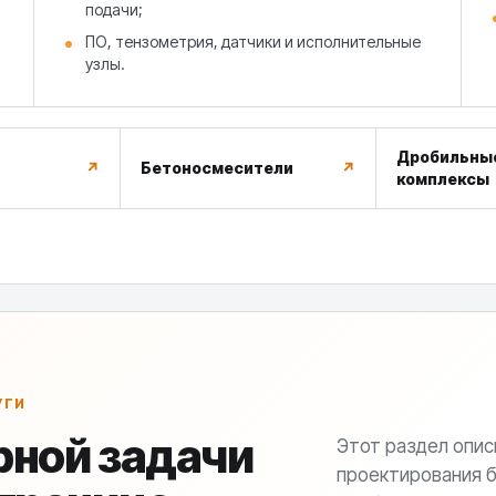
подачи;
ПО, тензометрия, датчики и исполнительные
узлы.
Дробильны
↗
Бетоносмесители
↗
комплексы
УГИ
рной задачи
Этот раздел опис
проектирования б