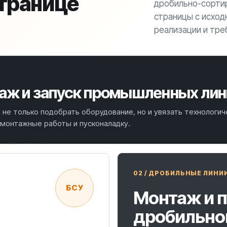
транице
дробильно-сорти
страницы с исход
реализации и тре
аж и запуск промышленных лин
я не только подобрать оборудование, но и увязать технологи
 монтажные работы и пусконаладку.
02 / ДРОБИЛЬНЫЕ ЛИНИ
БСУ
Монтаж и 
дробильно