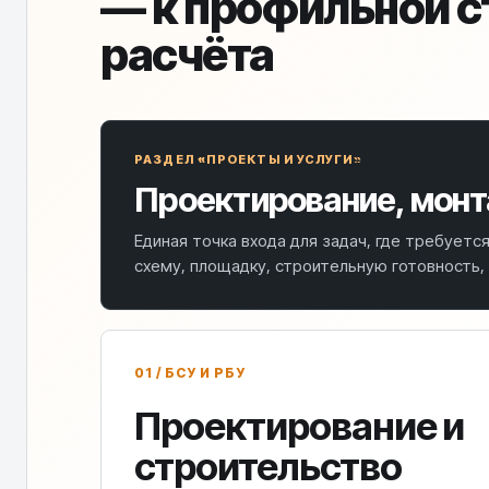
— к профильной с
расчёта
РАЗДЕЛ «ПРОЕКТЫ И УСЛУГИ»
Проектирование, монт
Единая точка входа для задач, где требуетс
схему, площадку, строительную готовность,
01 / БСУ И РБУ
Проектирование и
строительство