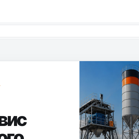
А
вис
ого