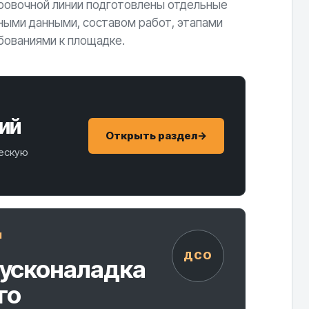
ровочной линии подготовлены отдельные
ными данными, составом работ, этапами
бованиями к площадке.
ий
Открыть раздел
→
ческую
И
ДСО
пусконаладка
го