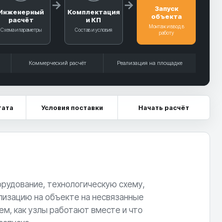
Запуск
Инженерный
Комплектация
объекта
расчёт
и КП
Монтаж и ввод в
Схема и параметры
Состав и условия
работу
Коммерческий расчёт
Реализация на площадке
тата
Условия поставки
Начать расчёт
рудование, технологическую схему,
лизацию на объекте на несвязанные
ем, как узлы работают вместе и что