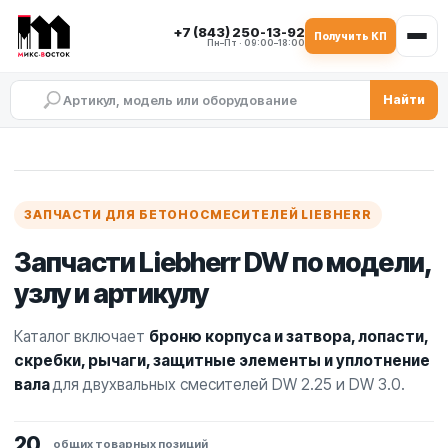
+7 (843) 250-13-92
Получить КП
Пн–Пт · 09:00–18:00
Найти
Запчасти для бетоносмесите
Запчасти для бетоносмесителей Liebherr
Броня, торцевая футеровка и планки зат
Рычаги, скребки и элементы смесительн
Уплотнительные группы и элементы гер
Подбор запчастей Liebherr по артикулу 
ЗАПЧАСТИ ДЛЯ БЕТОНОСМЕСИТЕЛЕЙ LIEBHERR
Запчасти Liebherr DW по модели,
узлу и артикулу
Каталог включает
броню корпуса и затвора, лопасти,
скребки, рычаги, защитные элементы и уплотнение
вала
для двухвальных смесителей DW 2.25 и DW 3.0.
20
общих товарных позиций