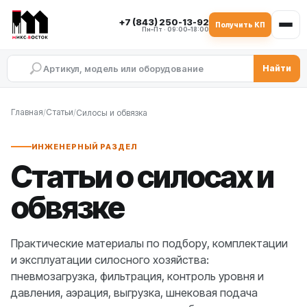
+7 (843) 250-13-92
Получить КП
Пн–Пт · 09:00–18:00
Найти
Статьи о силосах, обвязке силоса, фильт
Силосное хозяйство БСУ: силос, обвязка
Пневмозагрузка, фильтрация, давление и защита с
Выгрузка цемента, затворы, шнековые транспортё
Главная
Статьи
/
/
Силосы и обвязка
ИНЖЕНЕРНЫЙ РАЗДЕЛ
Статьи о силосах и
обвязке
Практические материалы по подбору, комплектации
и эксплуатации силосного хозяйства:
пневмозагрузка, фильтрация, контроль уровня и
давления, аэрация, выгрузка, шнековая подача