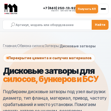
+7 (843) 250-13-92
Получить КП
Пн–Пт · 09:00–18:00
Найти
Дисковые затворы для силосов
Дисковые затворы для цемента и сыпуч
Виды дисковых затворов в каталоге
Подбор дисковых затворов для БСУ и си
Однофланцевые дисковые затворы
Двухфланцевые дисковые затворы
Межфланцевые дисковые затворы
Дисковые затворы с пневмоприводом
Дисковые затворы с электроприводом
Главная
Обвязка силоса
Затворы
/
/
/
Дисковые затворы
Перекрытие цемента и сыпучих материалов
Дисковые затворы для
силосов, бункеров и БСУ
Подбираем дисковые затворы под узел выгрузки:
диаметр, тип фланца, материал, привод, частоту
срабатываний и место установки. Помогаем