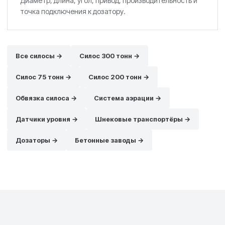
Диаметр, длина, угол, привод, производительность и
точка подключения к дозатору.
Все силосы →
Силос 300 тонн →
Силос 75 тонн →
Силос 200 тонн →
Обвязка силоса →
Система аэрации →
Датчики уровня →
Шнековые транспортёры →
Дозаторы →
Бетонные заводы →