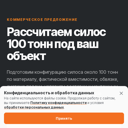
КОММЕРЧЕСКОЕ ПРЕДЛОЖЕНИЕ
Рассчитаем силос
100 тонн под ваш
объект
Подготовим конфигурацию силоса около 100 тонн
по материалу, фактической вместимости, обвязке,
системе подачи, условиям доставки и монтажным
Конфиденциальность и обработка данных
работам. Точную модель определим после
На сайте используются файлы cookie. Продолжая работу с сайтом,
получения исходных данных.
вы принимаете
Политику конфиденциальности
и условия
обработки персональных данных
.
Принять
→
Получить КП