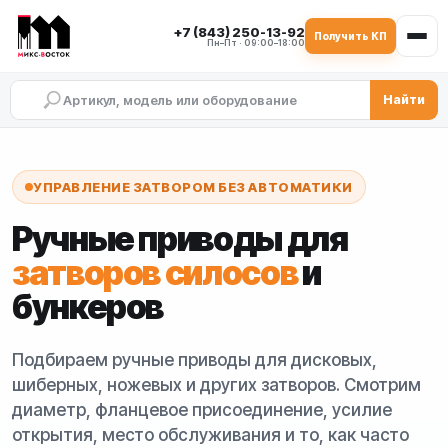
+7 (843) 250-13-92
Получить КП
Пн–Пт · 09:00–18:00
Найти
Ручные приводы для затворов силосо
Ручные приводы с редуктором и шту
Приводы для затворов силосов и бун
Подбор ручных приводов для оборуд
Ручной привод для дискового затвора
Ручной привод для шиберного затвора
Ручной привод для ножевого затвора
УПРАВЛЕНИЕ ЗАТВОРОМ БЕЗ АВТОМАТИКИ
Ручные приводы для
затворов силосов
и
бункеров
Подбираем ручные приводы для дисковых,
шиберных, ножевых и других затворов. Смотрим
диаметр, фланцевое присоединение, усилие
открытия, место обслуживания и то, как часто