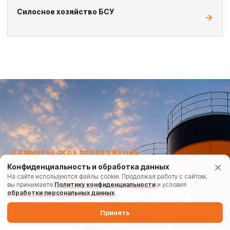
Силосное хозяйство БСУ
КОММЕРЧЕСКОЕ ПРЕДЛОЖЕНИЕ
Рассчитаем силос
Конфиденциальность и обработка данных
На сайте используются файлы cookie. Продолжая работу с сайтом,
вы принимаете
Политику конфиденциальности
и условия
1000 тонн под ваш
обработки персональных данных
.
объект
Принять