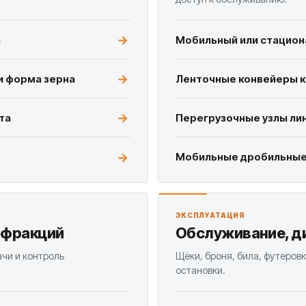
и
Мобильный или стацион
и форма зерна
Ленточные конвейеры ко
та
Перегрузочные узлы лин
Мобильные дробильные
ЭКСПЛУАТАЦИЯ
 фракций
Обслуживание, д
ачи и контроль
Щёки, броня, била, футеров
остановки.