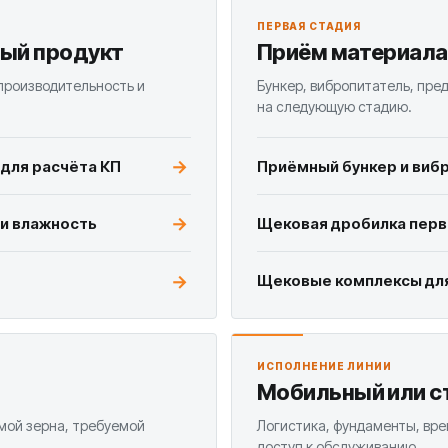
ПЕРВАЯ СТАДИЯ
мый продукт
Приём материала
 производительность и
Бункер, вибропитатель, пре
на следующую стадию.
 для расчёта КП
Приёмный бункер и виб
 и влажность
Щековая дробилка перво
Щековые комплексы для
ИСПОЛНЕНИЕ ЛИНИИ
Мобильный или с
мой зерна, требуемой
Логистика, фундаменты, вре
доступ к обслуживанию.