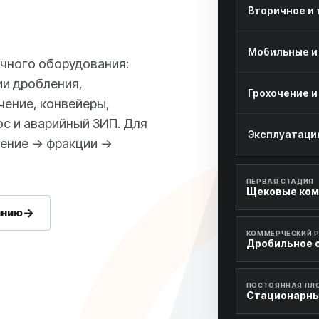
Вторичное и
Мобильные и
чного оборудования:
ии дробления,
Грохочение и
чение, конвейеры,
ос и аварийный ЗИП. Для
Эксплуатация
ление → фракции →
ПЕРВАЯ СТАДИЯ
Щековые ко
анию
→
КОММЕРЧЕСКИЙ 
Дробильное 
ПОСТОЯННАЯ ПЛ
Стационарны