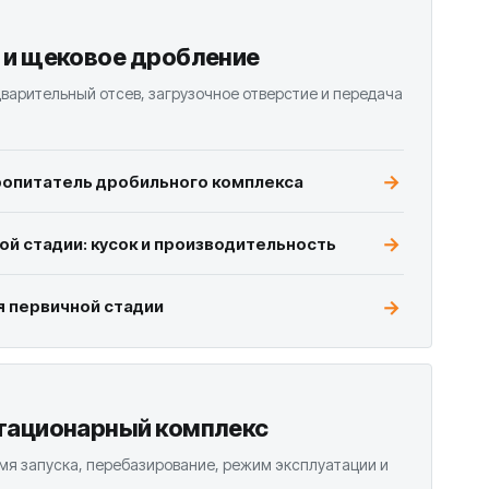
 и щековое дробление
дварительный отсев, загрузочное отверстие и передача
ропитатель дробильного комплекса
й стадии: кусок и производительность
 первичной стадии
тационарный комплекс
мя запуска, перебазирование, режим эксплуатации и