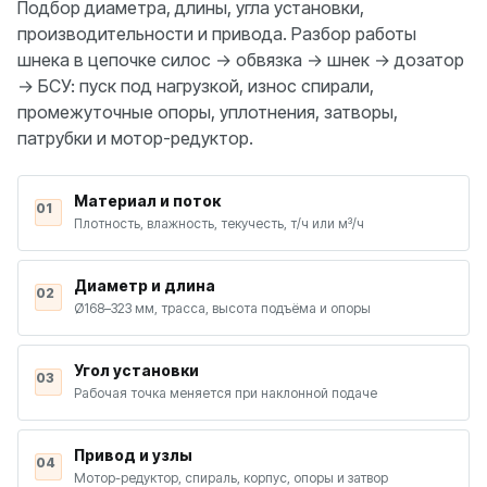
Подбор диаметра, длины, угла установки,
производительности и привода. Разбор работы
шнека в цепочке силос → обвязка → шнек → дозатор
→ БСУ: пуск под нагрузкой, износ спирали,
промежуточные опоры, уплотнения, затворы,
патрубки и мотор-редуктор.
Материал и поток
01
Плотность, влажность, текучесть, т/ч или м³/ч
Диаметр и длина
02
Ø168–323 мм, трасса, высота подъёма и опоры
Угол установки
03
Рабочая точка меняется при наклонной подаче
Привод и узлы
04
Мотор-редуктор, спираль, корпус, опоры и затвор