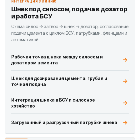
ИНТЕГРАЦИЯ В ЛИНИЮ
Шнек под силосом, подача в дозатор
и работа БСУ
Схема силос → затвор → шнек → дозатор, согласование
подачи цемента с циклом БСУ, патрубками, фланцами и
автоматикой.
Рабочая точка шнека между силосом и
дозатором цемента
Шнек для дозирования цемента: грубая и
точная подача
Интеграция шнека в БСУ и силосное
хозяйство
Загрузочный и разгрузочный патрубки шнека