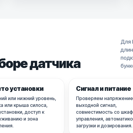
Для 
длин
подк
боре датчика
бунк
то установки
Сигнал и питание
ний или нижний уровень,
Проверяем напряжение
а или крыша силоса,
выходной сигнал,
установки, доступ к
совместимость со шка
уживанию и зона
управления, автоматик
ления.
загрузки и дозирования.