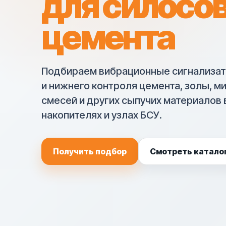
для силосо
цемента
Подбираем вибрационные сигнализато
и нижнего контроля цемента, золы, м
смесей и других сыпучих материалов в
накопителях и узлах БСУ.
Получить подбор
Смотреть катало