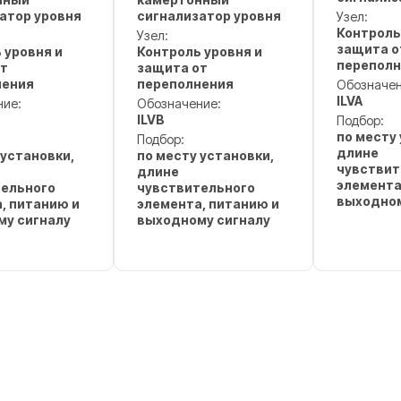
атор уровня
сигнализатор уровня
Узел:
Контроль
Узел:
защита о
 уровня и
Контроль уровня и
переполн
от
защита от
нения
переполнения
Обозначен
ILVA
ние:
Обозначение:
ILVB
Подбор:
по месту
Подбор:
длине
 установки,
по месту установки,
чувствит
длине
элемента
тельного
чувствительного
выходном
, питанию и
элемента, питанию и
му сигналу
выходному сигналу