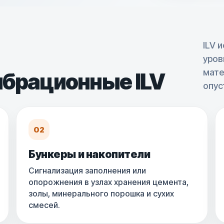
ILV 
уров
мате
ибрационные ILV
опус
02
Бункеры и накопители
Сигнализация заполнения или
опорожнения в узлах хранения цемента,
золы, минерального порошка и сухих
смесей.