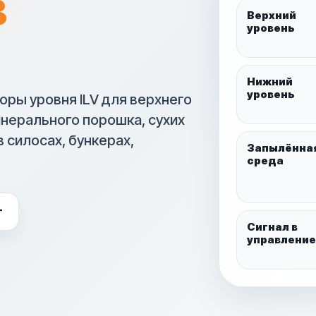
в
Верхний
уровень
Нижний
уровень
ры уровня ILV для верхнего
инерального порошка, сухих
 силосах, бункерах,
Запылённа
среда
г
Сигнал в
управление