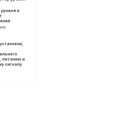
 уровня и
т
ения
ие:
 установки,
ельного
, питанию и
у сигналу