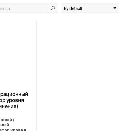
брационный
ор уровня
инения)
нный /
нный
атор уровня