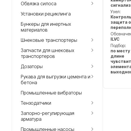
Обвязка силоса
сигнализ
Узел:
Установки рециклинга
Контроль
защита 
Бункеры для инертных
перепол
материалов
Обозначе
ILVC
Шнековые транспортеры
Подбор:
Запчасти для шнековых
по месту
транспортеров
длине
чувстви
Дозаторы
элемента
выходно
Рукава для выгрузки цемента и
бетона
Промышленные вибраторы
Тензодатчики
Запорно-регулирующая
арматура
Промышленные насосы