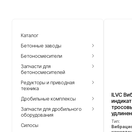
Каталог
Бетонные заводы
Бетоносмесители
Запчасти для
бетоносмесителей
Редукторы и приводная
техника
ILVC Ви
Дробильные комплексы
индикат
тросов
Запчасти для дробильного
удлине
оборудования
Тип:
Силосы
Вибрацио
камерто