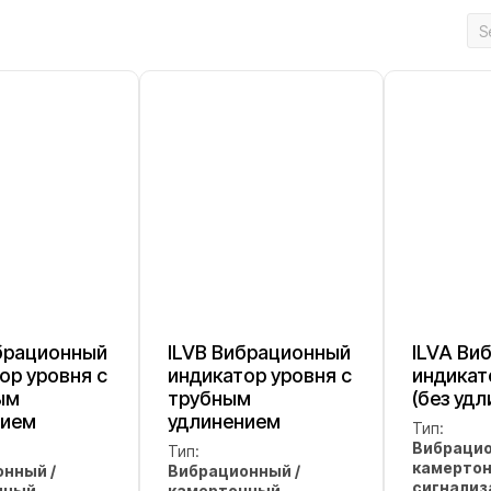
брационный
ILVB Вибрационный
ILVA Ви
ор уровня с
индикатор уровня с
индикат
ым
трубным
(без удл
нием
удлинением
Тип:
Вибрацио
Тип:
камерто
нный /
Вибрационный /
сигнализ
нный
камертонный