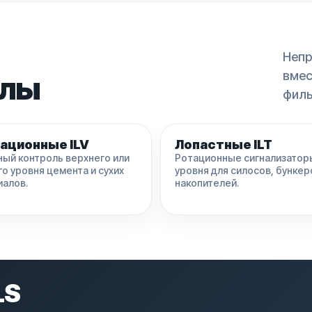
Непр
вмес
елы
филь
ационные ILV
Лопастные ILT
ый контроль верхнего или
Ротационные сигнализатор
о уровня цемента и сухих
уровня для силосов, бункер
иалов.
накопителей.
LS