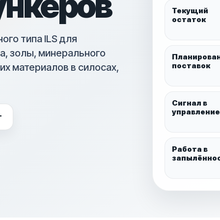
ункеров
Текущий
остаток
ого типа ILS для
а, золы, минерального
Планирова
поставок
их материалов в силосах,
Сигнал в
управление
г
Работа в
запылённо