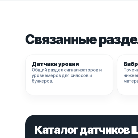
Связанные разд
Датчики уровня
Вибр
Общий раздел сигнализаторов и
Точечн
уровнемеров для силосов и
нижнег
бункеров.
матер
Каталог датчиков I