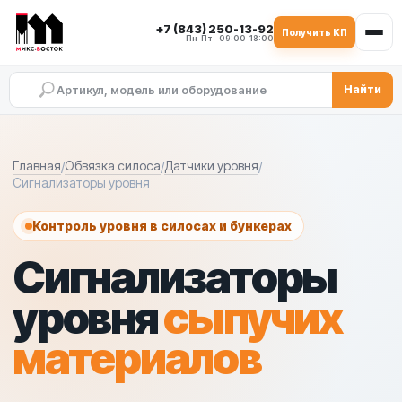
+7 (843) 250-13-92
Получить КП
Пн–Пт · 09:00–18:00
Найти
Сигнализаторы уровня сыпучих
Сигнализаторы уровня для цемента и с
Датчики уровня для силосов и бункеров
Подбор сигнализаторов уровня для БСУ
Главная
Обвязка силоса
Датчики уровня
/
/
/
Сигнализаторы уровня
Контроль уровня в силосах и бункерах
Сигнализаторы
уровня
сыпучих
материалов