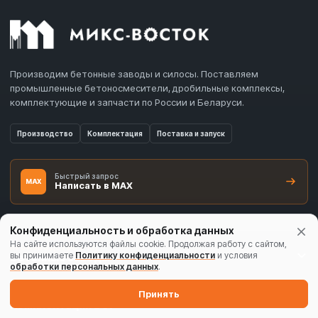
Производим бетонные заводы и силосы. Поставляем
промышленные бетоносмесители, дробильные комплексы,
комплектующие и запчасти по России и Беларуси.
Производство
Комплектация
Поставка и запуск
Быстрый запрос
MAX
Написать в MAX
Конфиденциальность и обработка данных
На сайте используются файлы cookie. Продолжая работу с сайтом,
ПРОИЗВОДСТВО И КП
вы принимаете
Политику конфиденциальности
и условия
Бетонные заводы
обработки персональных данных
.
Принять
ТИПЫ, М³/Ч И УЗЛЫ
Комплектация БСУ