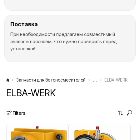
Поставка
При необходимости предлагаем совместимый
аналог и поясняем, что нужно проверить перед
установкой.
Уплотнительная группа для бетоно
Как подобрать уплотнительная группа для б
Запчасти для бетоносмесителей
...
ELBA-WERK
ELBA-WERK
Filters