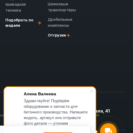
Шнековые
приводная
транспортёры
техника
Дробильные
Подобрать по
→
модели
комплексы
→
Отгрузки
Алина Валиева
Здравствуйте! Подберём
оборудование и запчасти для
Офис в Казани
ул. Галиаскара Камала, 41
бетонного производства. Напишите
графия
офис 202 · Пн–Пт, 09:00–18:00
модель, артикул или отправьте
фото детали — уточним
совместимость, цену, наличие и