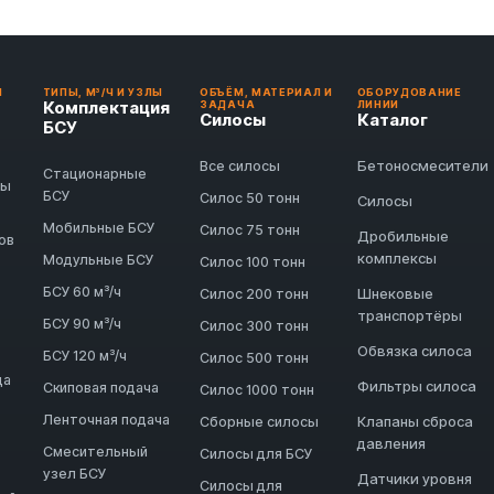
И
ТИПЫ, М³/Ч И УЗЛЫ
ОБЪЁМ, МАТЕРИАЛ И
ОБОРУДОВАНИЕ
Комплектация
ЗАДАЧА
ЛИНИИ
Силосы
Каталог
БСУ
Бетоносмесители
Все силосы
Стационарные
ды
БСУ
Силос 50 тонн
Силосы
Мобильные БСУ
Силос 75 тонн
Дробильные
ов
комплексы
Модульные БСУ
Силос 100 тонн
БСУ 60 м³/ч
Шнековые
Силос 200 тонн
транспортёры
БСУ 90 м³/ч
Силос 300 тонн
Обвязка силоса
БСУ 120 м³/ч
Силос 500 тонн
да
Фильтры силоса
Скиповая подача
Силос 1000 тонн
Ленточная подача
Клапаны сброса
Сборные силосы
давления
Смесительный
Силосы для БСУ
узел БСУ
Датчики уровня
Силосы для