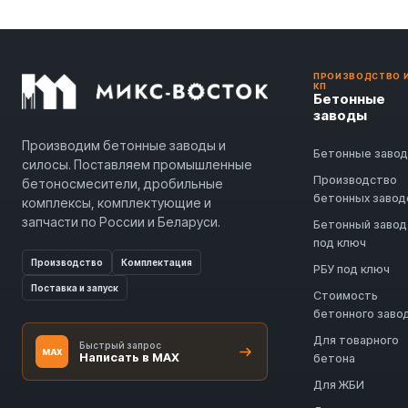
ПРОИЗВОДСТВО 
КП
Бетонные
заводы
Производим бетонные заводы и
Бетонные заво
силосы. Поставляем промышленные
Производство
бетоносмесители, дробильные
бетонных завод
комплексы, комплектующие и
запчасти по России и Беларуси.
Бетонный завод
под ключ
Производство
Комплектация
РБУ под ключ
Поставка и запуск
Стоимость
бетонного заво
Для товарного
Быстрый запрос
MAX
Написать в MAX
бетона
Для ЖБИ