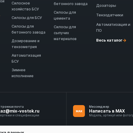
ной
Силосное
бетонного завода
Дозаторы
хозяйство БСУ
Силосы для
Тензодатчики
→
Силосы для БСУ
цемента
Автоматизация и
Силосы для
Силосы для
ПО
бетонного завода
сыпучих
материалов
→
Весь каталог
Дозирование и
тензометрия
Автоматизация
БСУ
Зимнее
исполнение
ктронная почта
Мессенджер
kaz@mix-vostok.ru
Написать в MAX
MAX
чертежи и спецификации
Модель, артикул или фото
тка данных