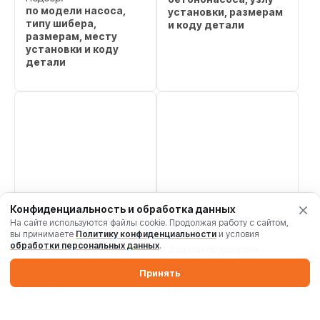
по модели насоса,
установки, размерам
типу шибера,
и коду детали
размерам, месту
установки и коду
детали
Конфиденциальность и обработка данных
На сайте используются файлы cookie. Продолжая работу с сайтом,
вы принимаете
Политику конфиденциальности
и условия
обработки персональных данных
.
Задний корпус шибера,
Задний подшипник
код
(ремкомплект), код
000190201A0000018
000190201A0000018
Принять
Деталь:
Деталь:
Задний корпус
Задний подшипник
шибера
(ремкомплект)