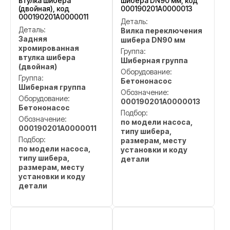
втулка шибера
шибера DN90 мм, код
(двойная), код
000190201A0000013
000190201A0000011
Деталь:
Деталь:
Вилка переключения
Задняя
шибера DN90 мм
хромированная
Группа:
втулка шибера
Шиберная группа
(двойная)
Оборудование:
Группа:
Бетононасос
Шиберная группа
Обозначение:
Оборудование:
000190201A0000013
Бетононасос
Подбор:
Обозначение:
по модели насоса,
000190201A0000011
типу шибера,
Подбор:
размерам, месту
по модели насоса,
установки и коду
типу шибера,
детали
размерам, месту
установки и коду
детали