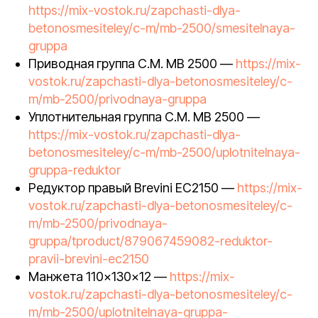
https://mix-vostok.ru/zapchasti-dlya-
betonosmesiteley/c-m/mb-2500/smesitelnaya-
gruppa
Приводная группа C.M. MB 2500 —
https://mix-
vostok.ru/zapchasti-dlya-betonosmesiteley/c-
m/mb-2500/privodnaya-gruppa
Уплотнительная группа C.M. MB 2500 —
https://mix-vostok.ru/zapchasti-dlya-
betonosmesiteley/c-m/mb-2500/uplotnitelnaya-
gruppa-reduktor
Редуктор правый Brevini EC2150 —
https://mix-
vostok.ru/zapchasti-dlya-betonosmesiteley/c-
m/mb-2500/privodnaya-
gruppa/tproduct/879067459082-reduktor-
pravii-brevini-ec2150
Манжета 110×130×12 —
https://mix-
vostok.ru/zapchasti-dlya-betonosmesiteley/c-
m/mb-2500/uplotnitelnaya-gruppa-