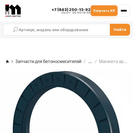
+7 (843) 250-13-92
Получить КП
Пн–Пт · 09:00–18:00
Найти
Запчасти для бетоносмесителей
...
Манжета армированная (сальник) 110х130х12 DPSM C.M. MB 2500 — со стороны редуктора