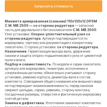
Запросить стоимость
Манжета армированная (сальник) 110х130х12 DPSM
C.M. MB 2500 — со стороны редуктора
— запасная
часть для двухвального бетоносмесителя
C.M. MB 2500
.
Узел установки:
Опорно-уплотнительный узел со
стороны редуктора
. Артикул подтверждается по
маркировке, чертежу или документации к конкретному
смесителю. Сторона установки:
со стороны редуктора
.
Назначение.
Герметизация выхода вала, удержание
смазки и защита опорно-подшипникового узла от цементной
пыли и влаги.
Подбор и совместимость.
По модели и серии смесителя,
артикулу или маркировке, геометрии, исполнению и
сопряжённым деталям; обязательно учитывают сторону
установки, ревизию корпуса, диаметры вала и состав
комплекта. Совпадение общего названия или внешнего вида
не подтверждает взаимозаменяемость: перед заказом
сверяют шильдик, серию, ревизию, сторону монтажа,
посадочные размеры, отверстия и фактическую маркировку
снятой детали.
Замена и дефектовка.
Уплотнения заменяют комплектно