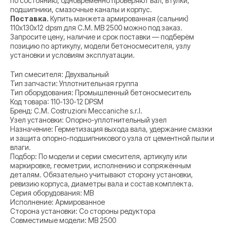
по состоянию; одновременно проверяют вал, втулки,
подшипники, смазочные каналы и корпус.
Поставка.
Купить манжета армированная (сальник)
110х130х12 dpsm для C.M. MB 2500 можно под заказ.
Запросите цену, наличие и срок поставки — подберём
позицию по артикулу, модели бетоносмесителя, узлу
установки и условиям эксплуатации.
Тип смесителя: Двухвальный
Тип запчасти: Уплотнительная группа
Тип оборудования: Промышленный бетоносмеситель
Код товара: 110-130-12 DPSM
Бренд: C.M. Costruzioni Meccaniche s.r.l.
Узел установки: Опорно-уплотнительный узел
Назначение: Герметизация выхода вала, удержание смазки
и защита опорно-подшипникового узла от цементной пыли и
влаги.
Подбор: По модели и серии смесителя, артикулу или
маркировке, геометрии, исполнению и сопряжённым
деталям. Обязательно учитывают сторону установки,
ревизию корпуса, диаметры вала и состав комплекта.
Серия оборудования: MB
Исполнение: Армированное
Сторона установки: Со стороны редуктора
Совместимые модели: MB 2500