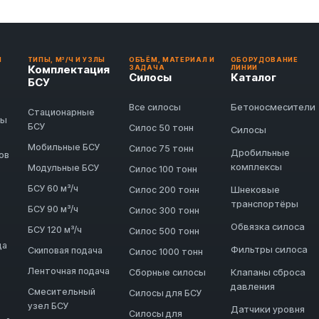
И
ТИПЫ, М³/Ч И УЗЛЫ
ОБЪЁМ, МАТЕРИАЛ И
ОБОРУДОВАНИЕ
Комплектация
ЗАДАЧА
ЛИНИИ
Силосы
Каталог
БСУ
Бетоносмесители
Все силосы
Стационарные
ды
БСУ
Силос 50 тонн
Силосы
Мобильные БСУ
Силос 75 тонн
Дробильные
ов
комплексы
Модульные БСУ
Силос 100 тонн
БСУ 60 м³/ч
Шнековые
Силос 200 тонн
транспортёры
БСУ 90 м³/ч
Силос 300 тонн
Обвязка силоса
БСУ 120 м³/ч
Силос 500 тонн
да
Фильтры силоса
Скиповая подача
Силос 1000 тонн
Ленточная подача
Клапаны сброса
Сборные силосы
давления
Смесительный
Силосы для БСУ
узел БСУ
Датчики уровня
Силосы для