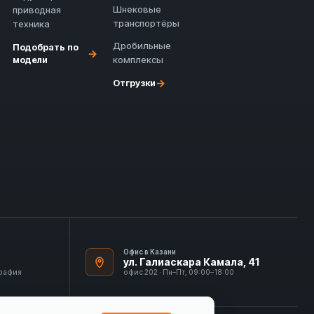
Шнековые
приводная
транспортёры
техника
Дробильные
Подобрать по
→
модели
комплексы
→
Отгрузки
Офис в Казани
ул. Галиаскара Камала, 41
графия
офис 202 · Пн–Пт, 09:00–18:00