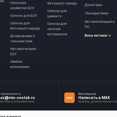
ной
Силосное
бетонного завода
Дозаторы
хозяйство БСУ
Силосы для
Тензодатчики
→
Силосы для БСУ
цемента
Автоматизация и
Силосы для
Силосы для
ПО
бетонного завода
сыпучих
материалов
→
Весь каталог
Дозирование и
тензометрия
Автоматизация
БСУ
Зимнее
исполнение
ктронная почта
Мессенджер
kaz@mix-vostok.ru
Написать в MAX
MAX
чертежи и спецификации
Модель, артикул или фото
тка данных