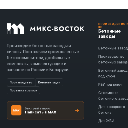
ПРОИЗВОДСТВО 
КП
Бетонные
заводы
Производим бетонные заводы и
Бетонные заво
силосы. Поставляем промышленные
Производство
бетоносмесители, дробильные
бетонных завод
комплексы, комплектующие и
запчасти по России и Беларуси.
Бетонный завод
под ключ
Производство
Комплектация
РБУ под ключ
Поставка и запуск
Стоимость
бетонного заво
Для товарного
Быстрый запрос
MAX
Написать в MAX
бетона
Для ЖБИ