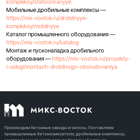
kompleksy/statsionranyye
Мобильные дробильные комплексы —
https://mix-vostok.ru/drobilnyye-
kompleksy/mobilnyye
Каталог промышленного оборудования —
https://mix-vostok.ru/katalog
Монтаж и пусконаладка дробильного
оборудования —
https://mix-vostok.ru/proyekty-
i-uslugi/montazh-drobilnogo-oborudovaniya
Производим бетонные заводы и силосы. Поставляем
промышленные бетоносмесители, дробильные комплексы,
комплектующие и запчасти по России и Беларуси.