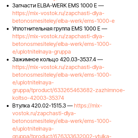
Запчасти ELBA-WERK EMS 1000 E —
https://mix-vostok.ru/zapchasti-dlya-
betonosmesiteley/elba-werk/ems-1000-e
Уплотнительная группа EMS 1000 E —
https://mix-vostok.ru/zapchasti-dlya-
betonosmesiteley/elba-werk/ems-1000-
e/uplotnitelnaya-gruppa
Зажимное кольцо 420.03-3537.4 —
https://mix-vostok.ru/zapchasti-dlya-
betonosmesiteley/elba-werk/ems-1000-
e/uplotnitelnaya-
gruppa/tproduct/633265463682-zazhimnoe-
koltso-42003-35374
Втулка 420.02-1515.3 —
https://mix-
vostok.ru/zapchasti-dlya-
betonosmesiteley/elba-werk/ems-1000-
e/uplotnitelnaya-
gruppa/tproduct/676333632002-vtulka-