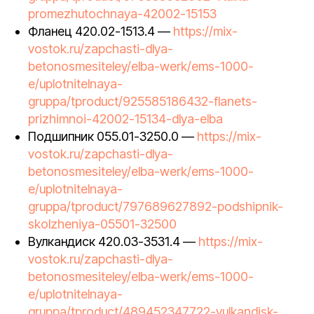
promezhutochnaya-42002-15153
Фланец 420.02-1513.4 —
https://mix-
vostok.ru/zapchasti-dlya-
betonosmesiteley/elba-werk/ems-1000-
e/uplotnitelnaya-
gruppa/tproduct/925585186432-flanets-
prizhimnoi-42002-15134-dlya-elba
Подшипник 055.01-3250.0 —
https://mix-
vostok.ru/zapchasti-dlya-
betonosmesiteley/elba-werk/ems-1000-
e/uplotnitelnaya-
gruppa/tproduct/797689627892-podshipnik-
skolzheniya-05501-32500
Вулкандиск 420.03-3531.4 —
https://mix-
vostok.ru/zapchasti-dlya-
betonosmesiteley/elba-werk/ems-1000-
e/uplotnitelnaya-
gruppa/tproduct/489452347722-vulkandisk-