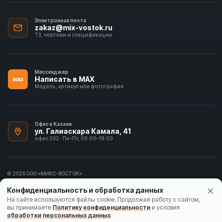
Электронная почта
zakaz@mix-vostok.ru
ТЗ, чертежи и спецификации
Мессенджер
Написать в MAX
MAX
Модель, артикул или фотография
Офис в Казани
ул. Галиаскара Камала, 41
офис 202 · Пн–Пт, 09:00–18:00
© 2026 ООО «МИКС-ВОСТОК»
ИНН 1655413297
Конфиденциальность и обработка данных
Политика конфиденциальности
На сайте используются файлы cookie. Продолжая работу с сайтом,
вы принимаете
Политику конфиденциальности
и условия
Согласие на обработку данных
обработки персональных данных
.