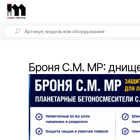
Броня C.M. MP: днище