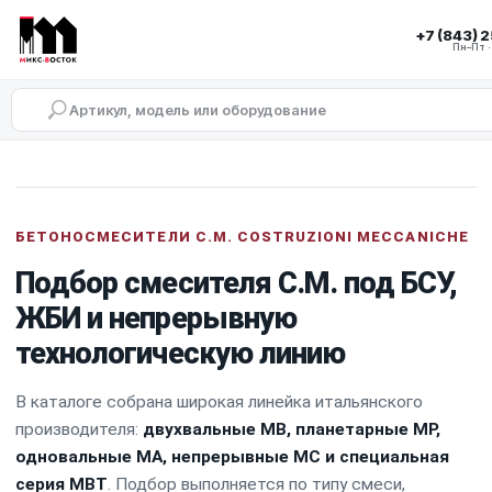
+7 (843) 
Пн–Пт 
Бетоносмесители C.M. Costruz
Двухвальные бетоносмесители C.M.
Серии MB, MC и MBT для БСУ, товарного бетона,
БЕТОНОСМЕСИТЕЛИ C.M. COSTRUZIONI MECCANICHE
Планетарные бетоносмесители C.M.
Серия MP для ЖБИ, префабрикации, архитектурно
Подбор смесителя C.M. под БСУ,
Одновальные бетоносмесители C.M.
ЖБИ и непрерывную
Серия MA для растворов, бетонных смесей, дорож
технологическую линию
В каталоге собрана широкая линейка итальянского
производителя:
двухвальные MB, планетарные MP,
одновальные MA, непрерывные MC и специальная
серия MBT
. Подбор выполняется по типу смеси,