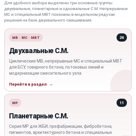
Для удобного выбора выделены три основные группы:
двухвальные, планетарные и одновальные C.M. Непрерывные
MC и специальный MBT показаны в модельном ряду как
решения на базе двухвального смешивания.
MB · MC · MBT
26
Двухвальные C.M.
Циклические MB, непрерывные MC и специальный MBT
для БСУ, товарного бетона, потоковых линий и
модернизации смесительного узла.
Перейти в раздел
MP
11
Планетарные C.M.
Серия MP для ЖБИ, префабрикации, фибробетона,
пигментов, архитектурного бетона и специальных