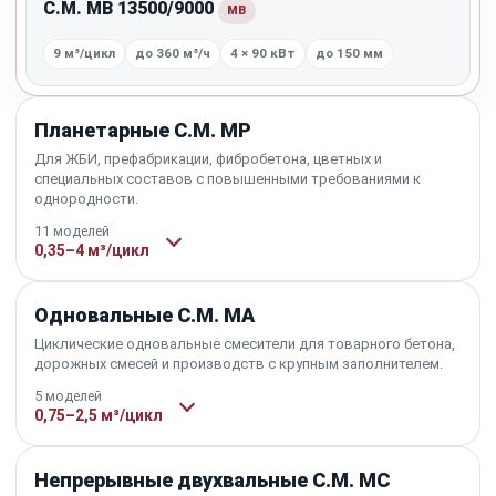
C.M. MB 13500/9000
MB
9 м³/цикл
до 360 м³/ч
4 × 90 кВт
до 150 мм
Планетарные C.M. MP
Для ЖБИ, префабрикации, фибробетона, цветных и
специальных составов с повышенными требованиями к
однородности.
11 моделей
0,35–4 м³/цикл
Одновальные C.M. MA
Циклические одновальные смесители для товарного бетона,
дорожных смесей и производств с крупным заполнителем.
5 моделей
0,75–2,5 м³/цикл
Непрерывные двухвальные C.M. MC