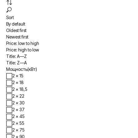
Sort
By default
Oldest first
Newest first
Price: low to high
Price: high to low
Title: A—Z
Title: Z—A
Мощность(кВт)
2 × 15
2 × 18
2 × 18,5
2 × 22
2 × 30
2 × 37
2 × 45
2 × 55
2 × 75
2 × 90