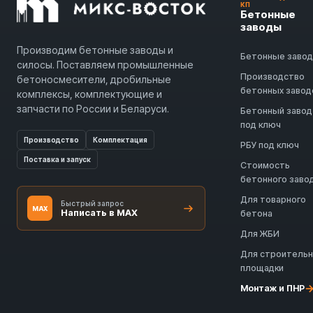
КП
Бетонные
заводы
Производим бетонные заводы и
Бетонные заво
силосы. Поставляем промышленные
Производство
бетоносмесители, дробильные
бетонных завод
комплексы, комплектующие и
запчасти по России и Беларуси.
Бетонный завод
под ключ
Производство
Комплектация
РБУ под ключ
Поставка и запуск
Стоимость
бетонного заво
Для товарного
Быстрый запрос
MAX
Написать в MAX
бетона
Для ЖБИ
Для строитель
площадки
Монтаж и ПНР