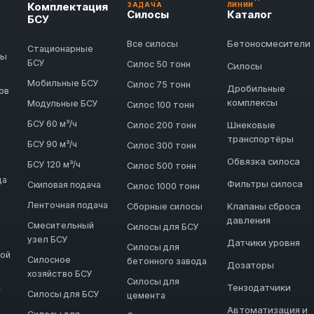
Комплектация
ЗАДАЧА
ЛИНИИ
Силосы
Каталог
БСУ
Бетоносмесители
Все силосы
Стационарные
ды
БСУ
Силос 50 тонн
Силосы
Мобильные БСУ
Силос 75 тонн
Дробильные
ов
комплексы
Модульные БСУ
Силос 100 тонн
БСУ 60 м³/ч
Шнековые
Силос 200 тонн
транспортёры
БСУ 90 м³/ч
Силос 300 тонн
Обвязка силоса
БСУ 120 м³/ч
Силос 500 тонн
да
Фильтры силоса
Скиповая подача
Силос 1000 тонн
Ленточная подача
Клапаны сброса
Сборные силосы
давления
Смесительный
Силосы для БСУ
узел БСУ
Датчики уровня
Силосы для
ной
Силосное
бетонного завода
Дозаторы
хозяйство БСУ
Силосы для
Тензодатчики
→
Силосы для БСУ
цемента
Автоматизация и