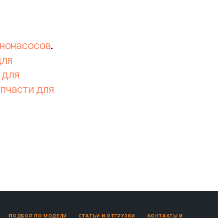
ононасосов
.
для
 для
апчасти для
ПОДБОР ПО МОДЕЛИ
СТАТЬИ И ОТГРУЗКИ
КОНТАКТЫ И