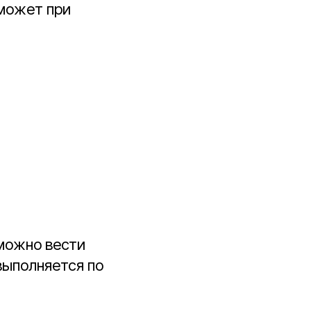
оможет при
 можно вести
 выполняется по