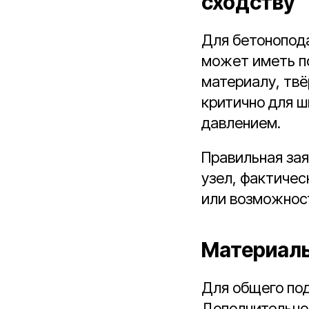
сходству
Для бетонопод
может иметь по
материалу, твё
критично для ш
давлением.
Правильная зая
узел, фактичес
или возможност
Материалы
Для общего по
Дополнительно