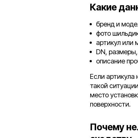
Какие дан
бренд и моде
фото шильдик
артикул или 
DN, размеры,
описание про
Если артикула 
такой ситуации
место установ
поверхности.
Почему не