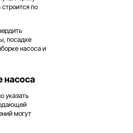
а строится по
вердить
ы, посадке
зборке насоса и
е насоса
о указать
оподающей
ений могут