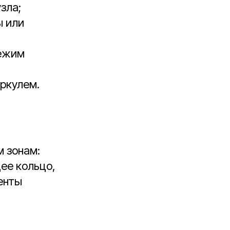
зла;
ы или
режим
ркулем.
м зонам:
щее кольцо,
енты