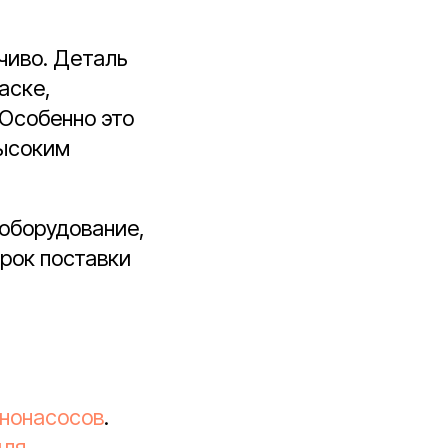
чиво. Деталь
аске,
 Особенно это
высоким
 оборудование,
рок поставки
ононасосов
.
для