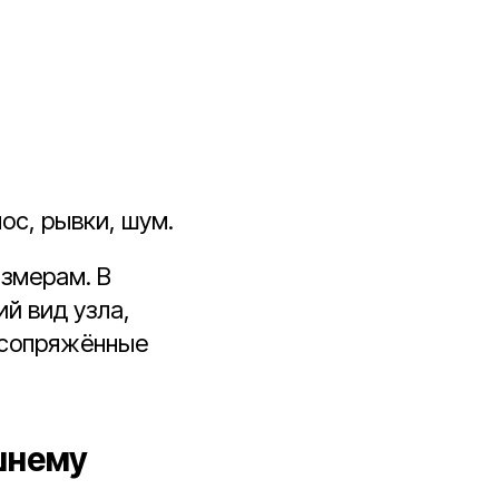
ос, рывки, шум.
азмерам. В
й вид узла,
 сопряжённые
шнему