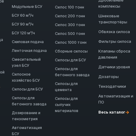
Дробильные
ов
комплексы
Модульные БСУ
Силос 100 тонн
БСУ 60 м³/ч
Шнековые
Силос 200 тонн
транспортёры
БСУ 90 м³/ч
Силос 300 тонн
Обвязка силоса
БСУ 120 м³/ч
Силос 500 тонн
да
Фильтры силоса
Скиповая подача
Силос 1000 тонн
Ленточная подача
Клапаны сброса
Сборные силосы
давления
Смесительный
Силосы для БСУ
узел БСУ
Датчики уровня
Силосы для
ной
Силосное
бетонного завода
Дозаторы
хозяйство БСУ
Силосы для
Тензодатчики
→
Силосы для БСУ
цемента
Автоматизация и
Силосы для
Силосы для
ПО
бетонного завода
сыпучих
материалов
→
Весь каталог
Дозирование и
тензометрия
Автоматизация
БСУ