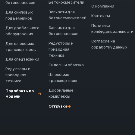
Бетоносмесители
бетононасосов
О компании
Запчасти для
Для скиповых
Контакты
бетоносмесителей
подъёмников
Политика
Запчасти для
Для дробильного
конфиденциальности
бетононасосов
оборудования
Согласие на
Редукторы и
Для шнековых
обработку данных
приводная
транспортёров
техника
Для спецтехники
Силосы и обвязка
Редукторы и
Шнековые
приводная
транспортёры
техника
Дробильные
Подобрать по
→
модели
комплексы
→
Отгрузки