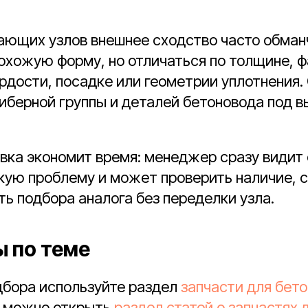
ающих узлов внешнее сходство часто обман
хожую форму, но отличаться по толщине, ф
рдости, посадке или геометрии уплотнения.
иберной группы и деталей бетоновода под 
вка экономит время: менеджер сразу видит
кую проблему и может проверить наличие, с
ь подбора аналога без переделки узла.
 по теме
дбора используйте раздел
запчасти для бет
 можно открыть
раздел статей о запчастях 