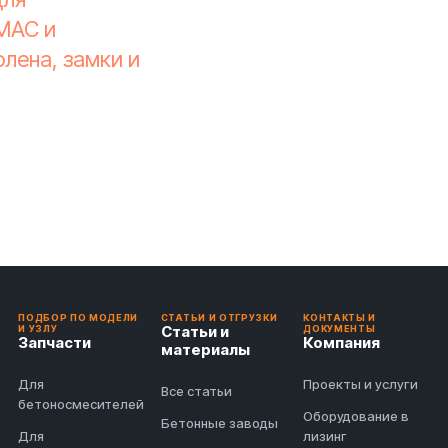
RMAC и
олена, замки и
ПОДБОР ПО МОДЕЛИ
СТАТЬИ И ОТГРУЗКИ
КОНТАКТЫ И
Статьи и
И УЗЛУ
ДОКУМЕНТЫ
Запчасти
Компания
материалы
Для
Проекты и услуги
Все статьи
бетоносмесителей
Оборудование в
Бетонные заводы
Для
лизинг