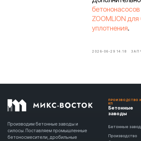
бетононасосов
ZOOMLION для 
уплотнения
.
2026-06-29 14:18
ЗАП
ПРОИЗВОДСТВО 
КП
Бетонные
заводы
Производим бетонные заводы и
Бетонные заво
силосы. Поставляем промышленные
Производство
бетоносмесители, дробильные