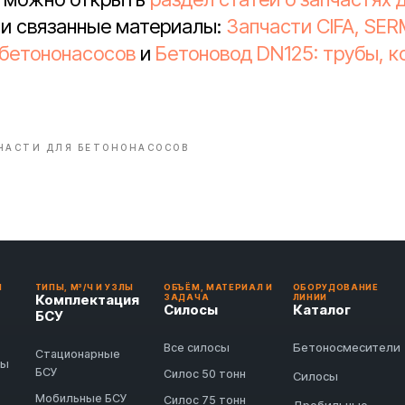
и связанные материалы:
Запчасти CIFA, SE
бетононасосов
и
Бетоновод DN125: трубы, к
ЧАСТИ ДЛЯ БЕТОНОНАСОСОВ
И
ТИПЫ, М³/Ч И УЗЛЫ
ОБЪЁМ, МАТЕРИАЛ И
ОБОРУДОВАНИЕ
Комплектация
ЗАДАЧА
ЛИНИИ
Силосы
Каталог
БСУ
Бетоносмесители
Все силосы
Стационарные
ды
БСУ
Силос 50 тонн
Силосы
Мобильные БСУ
Силос 75 тонн