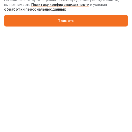
вы принимаете
Политику конфиденциальности
и условия
обработки персональных данных
.
Принять
Производим бетонные заводы и силосы. Поставляем
промышленные бетоносмесители, дробильные комплексы,
комплектующие и запчасти по России и Беларуси.
Производство
Комплектация
Поставка и запуск