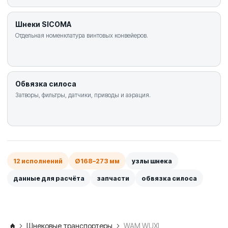
Шнеки SICOMA
Отдельная номенклатура винтовых конвейеров.
Обвязка силоса
Затворы, фильтры, датчики, приводы и аэрация.
12 исполнений
Ø168–273 мм
узлы шнека
данные для расчёта
запчасти
обвязка силоса
Шнековые транспортеры
WAM WUXI