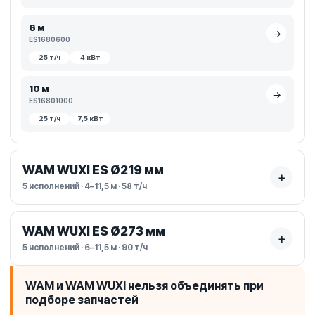
6 м
→
ES1680600
25 т/ч
4 кВт
10 м
→
ES16801000
25 т/ч
7,5 кВт
WAM WUXI ES Ø219 мм
+
5 исполнений · 4–11,5 м · 58 т/ч
WAM WUXI ES Ø273 мм
+
5 исполнений · 6–11,5 м · 90 т/ч
WAM и WAM WUXI нельзя объединять при
подборе запчастей