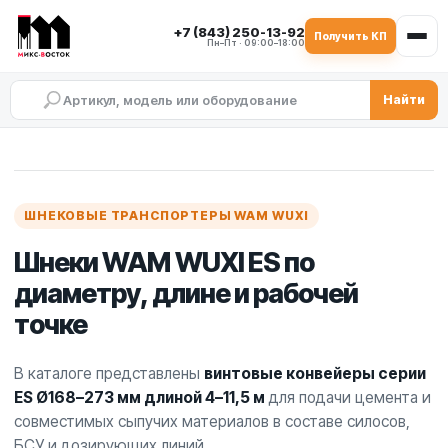
+7 (843) 250-13-92
Получить КП
Пн–Пт · 09:00–18:00
Найти
Шнеки WAM WUXI для цемент
Шнековые транспортеры WAM WUXI дл
Подбор шнеков WAM WUXI по длине и д
Поставка шнеков WAM WUXI для БСУ и
ШНЕКОВЫЕ ТРАНСПОРТЕРЫ WAM WUXI
Шнеки WAM WUXI ES по
диаметру, длине и рабочей
точке
В каталоге представлены
винтовые конвейеры серии
ES Ø168–273 мм длиной 4–11,5 м
для подачи цемента и
совместимых сыпучих материалов в составе силосов,
БСУ и дозирующих линий.