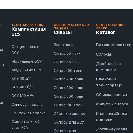
И
ТИПЫ, М³/Ч И УЗЛЫ
ОБЪЁМ, МАТЕРИАЛ И
ОБОРУДОВАНИЕ
Комплектация
ЗАДАЧА
ЛИНИИ
Силосы
Каталог
БСУ
Бетоносмесители
Все силосы
Стационарные
ды
БСУ
Силос 50 тонн
Силосы
Мобильные БСУ
Силос 75 тонн
Дробильные
ов
комплексы
Модульные БСУ
Силос 100 тонн
БСУ 60 м³/ч
Шнековые
Силос 200 тонн
транспортёры
БСУ 90 м³/ч
Силос 300 тонн
Обвязка силоса
БСУ 120 м³/ч
Силос 500 тонн
да
Фильтры силоса
Скиповая подача
Силос 1000 тонн
Ленточная подача
Клапаны сброса
Сборные силосы
давления
Смесительный
Силосы для БСУ
узел БСУ
Датчики уровня
Силосы для