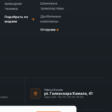
Шнековые
приводная
транспортёры
техника
Дробильные
Подобрать по
→
модели
комплексы
→
Отгрузки
Офис в Казани
ул. Галиаскара Камала, 41
графия
офис 202 · Пн–Пт, 09:00–18:00