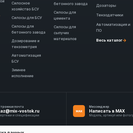
ной
Силосное
бетонного завода
Дозаторы
хозяйство БСУ
Силосы для
Тензодатчики
→
Силосы для БСУ
цемента
Автоматизация и
Силосы для
Силосы для
ПО
бетонного завода
сыпучих
материалов
→
Весь каталог
Дозирование и
тензометрия
Автоматизация
БСУ
Зимнее
исполнение
ктронная почта
Мессенджер
kaz@mix-vostok.ru
Написать в MAX
MAX
чертежи и спецификации
Модель, артикул или фото
тка данных