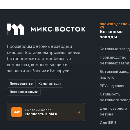
ПРОИЗВОДСТВО 
КП
Бетонные
заводы
Производим бетонные заводы и
Бетонные заво
силосы. Поставляем промышленные
Производство
бетоносмесители, дробильные
бетонных завод
комплексы, комплектующие и
запчасти по России и Беларуси.
Бетонный завод
под ключ
Производство
Комплектация
РБУ под ключ
Поставка и запуск
Стоимость
бетонного заво
Для товарного
Быстрый запрос
MAX
Написать в MAX
бетона
Для ЖБИ