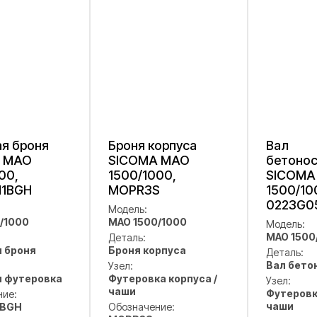
я броня
Броня корпуса
Вал
 MAO
SICOMA MAO
бетоно
00,
1500/1000,
SICOMA
1BGH
MOPR3S
1500/10
0223G0
Модель:
/1000
MAO 1500/1000
Модель:
MAO 1500
Деталь:
 броня
Броня корпуса
Деталь:
Вал бето
Узел:
я футеровка
Футеровка корпуса /
Узел:
чаши
Футеровк
ние:
чаши
1BGH
Обозначение: