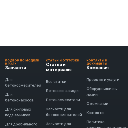
ПОДБОР ПО МОДЕЛИ
СТАТЬИ И ОТГРУЗКИ
КОНТАКТЫ И
Статьи и
И УЗЛУ
ДОКУМЕНТЫ
Запчасти
Компания
материалы
Для
Проекты и услуги
Все статьи
бетоносмесителей
Оборудование в
Бетонные заводы
Для
лизинг
Бетоносмесители
бетононасосов
О компании
Запчасти для
Для скиповых
Контакты
бетоносмесителей
подъёмников
Политика
Запчасти для
Для дробильного
конфиденциальности