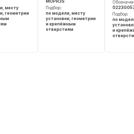
MOPR3S
Обозначен
0223G05
и, месту
Подбор:
и, геометрии
по модели, месту
Подбор:
жным
установки, геометрии
по модел
иям
и крепёжным
установк
отверстиям
и крепё
отверст