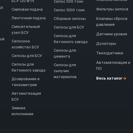
БСУ 120 м³/ч
Силос 500 тонн
да
Фильтры силоса
Скиповая подача
Силос 1000 тонн
Ленточная подача
Клапаны сброса
Сборные силосы
давления
Смесительный
Силосы для БСУ
узел БСУ
Датчики уровня
Силосы для
ной
Силосное
бетонного завода
Дозаторы
хозяйство БСУ
Силосы для
Тензодатчики
→
Силосы для БСУ
цемента
Автоматизация и
Силосы для
Силосы для
ПО
бетонного завода
сыпучих
материалов
→
Весь каталог
Дозирование и
тензометрия
Автоматизация
БСУ
Зимнее
исполнение