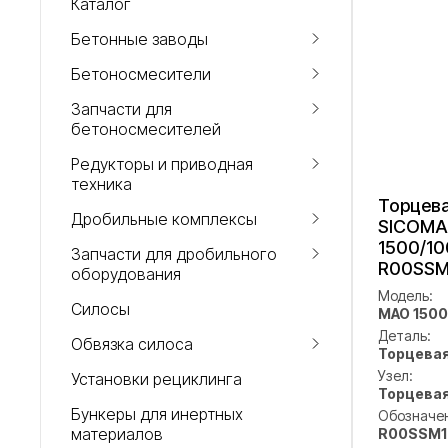
Каталог
Бетонные заводы
Бетоносмесители
Запчасти для
бетоносмесителей
Редукторы и приводная
техника
Торцева
Дробильные комплексы
SICOMA
1500/10
Запчасти для дробильного
R00SSM
оборудования
Модель:
Силосы
MAO 1500
Деталь:
Обвязка силоса
Торцевая
Узел:
Установки рециклинга
Торцева
Бункеры для инертных
Обозначе
материалов
R00SSM