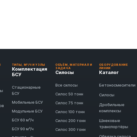
И
ТИПЫ, М³/Ч И УЗЛЫ
ОБЪЁМ, МАТЕРИАЛ И
ОБОРУДОВАНИЕ
Комплектация
ЗАДАЧА
ЛИНИИ
Силосы
Каталог
БСУ
Бетоносмесители
Все силосы
Стационарные
ды
БСУ
Силос 50 тонн
Силосы
Мобильные БСУ
Силос 75 тонн
Дробильные
ов
комплексы
Модульные БСУ
Силос 100 тонн
БСУ 60 м³/ч
Шнековые
Силос 200 тонн
транспортёры
БСУ 90 м³/ч
Силос 300 тонн
Обвязка силоса