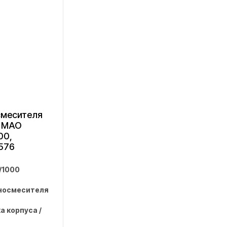
смесителя
 MAO
00,
576
/1000
носмесителя
а корпуса /