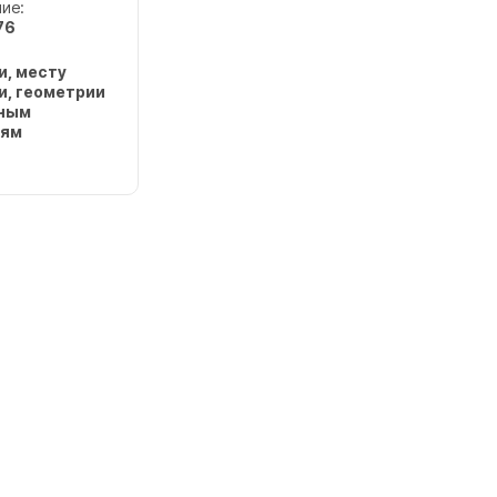
ие:
76
и, месту
и, геометрии
жным
иям