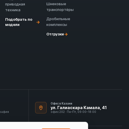
Шнековые
приводная
транспортёры
техника
Дробильные
Подобрать по
→
модели
комплексы
→
Отгрузки
Офис в Казани
ул. Галиаскара Камала, 41
графия
офис 202 · Пн–Пт, 09:00–18:00