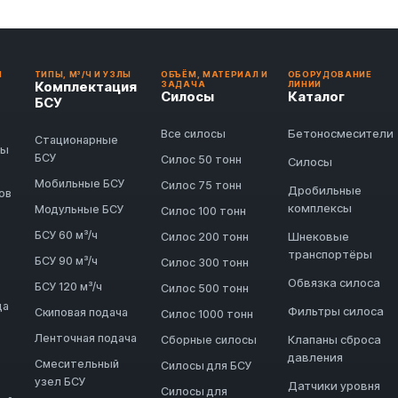
И
ТИПЫ, М³/Ч И УЗЛЫ
ОБЪЁМ, МАТЕРИАЛ И
ОБОРУДОВАНИЕ
Комплектация
ЗАДАЧА
ЛИНИИ
Силосы
Каталог
БСУ
Бетоносмесители
Все силосы
Стационарные
ды
БСУ
Силос 50 тонн
Силосы
Мобильные БСУ
Силос 75 тонн
Дробильные
ов
комплексы
Модульные БСУ
Силос 100 тонн
БСУ 60 м³/ч
Шнековые
Силос 200 тонн
транспортёры
БСУ 90 м³/ч
Силос 300 тонн
Обвязка силоса
БСУ 120 м³/ч
Силос 500 тонн
да
Фильтры силоса
Скиповая подача
Силос 1000 тонн
Ленточная подача
Клапаны сброса
Сборные силосы
давления
Смесительный
Силосы для БСУ
узел БСУ
Датчики уровня
Силосы для