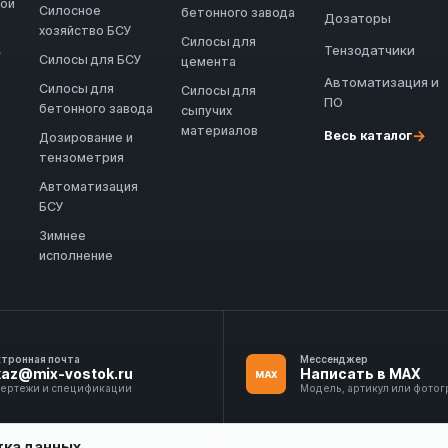
ной
Силосное
бетонного завода
Дозаторы
хозяйство БСУ
Силосы для
Тензодатчики
→
Силосы для БСУ
цемента
Автоматизация и
Силосы для
Силосы для
ПО
бетонного завода
сыпучих
материалов
→
Весь каталог
Дозирование и
тензометрия
Автоматизация
БСУ
Зимнее
исполнение
ктронная почта
Мессенджер
kaz@mix-vostok.ru
Написать в MAX
MAX
чертежи и спецификации
Модель, артикул или фото
тка данных