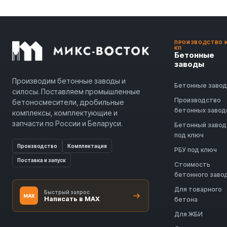
ПРОИЗВОДСТВО 
КП
Бетонные
заводы
Производим бетонные заводы и
Бетонные заво
силосы. Поставляем промышленные
Производство
бетоносмесители, дробильные
бетонных завод
комплексы, комплектующие и
запчасти по России и Беларуси.
Бетонный завод
под ключ
Производство
Комплектация
РБУ под ключ
Поставка и запуск
Стоимость
бетонного заво
Для товарного
Быстрый запрос
MAX
Написать в MAX
бетона
Для ЖБИ