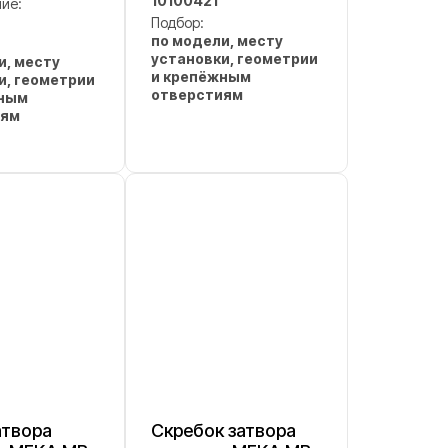
10100421
ие:
Подбор:
по модели, месту
установки, геометрии
и, месту
и крепёжным
и, геометрии
отверстиям
жным
иям
атвора
Скребок затвора