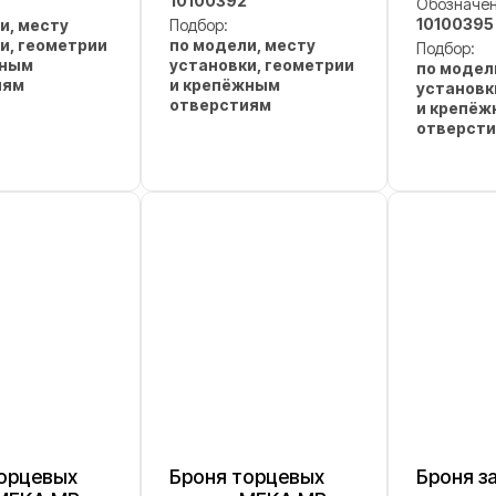
10100392
Обозначен
10100395
и, месту
Подбор:
и, геометрии
по модели, месту
Подбор:
жным
установки, геометрии
по модел
иям
и крепёжным
установк
отверстиям
и крепё
отверст
орцевых
Броня торцевых
Броня з