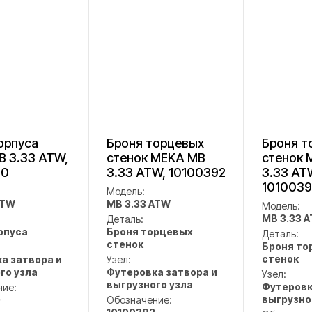
орпуса
Броня торцевых
Броня т
 3.33 ATW,
стенок MEKA MB
стенок 
20
3.33 ATW, 10100392
3.33 AT
101003
Модель:
ATW
MB 3.33 ATW
Модель:
MB 3.33 
Деталь:
рпуса
Броня торцевых
Деталь:
стенок
Броня то
стенок
а затвора и
Узел:
го узла
Футеровка затвора и
Узел:
выгрузного узла
Футеровк
ние:
выгрузно
0
Обозначение: