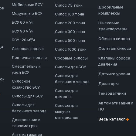
Мобильные БСУ
Силос 75 тонн
Дробильные
ов
комплексы
Модульные БСУ
Силос 100 тонн
БСУ 60 м³/ч
Шнековые
Силос 200 тонн
транспортёры
БСУ 90 м³/ч
Силос 300 тонн
Обвязка силоса
БСУ 120 м³/ч
Силос 500 тонн
да
Фильтры силоса
Скиповая подача
Силос 1000 тонн
Ленточная подача
Клапаны сброса
Сборные силосы
давления
Смесительный
Силосы для БСУ
узел БСУ
Датчики уровня
Силосы для
ной
Силосное
бетонного завода
Дозаторы
хозяйство БСУ
Силосы для
Тензодатчики
→
Силосы для БСУ
цемента
Автоматизация и
Силосы для
Силосы для
ПО
бетонного завода
сыпучих
материалов
→
Весь каталог
Дозирование и
тензометрия
Автоматизация