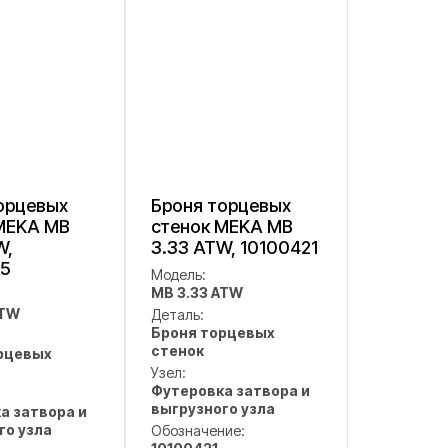
орцевых
Броня торцевых
MEKA MB
стенок MEKA MB
W,
3.33 ATW, 10100421
95
Модель:
MB 3.33 ATW
ATW
Деталь:
Броня торцевых
стенок
рцевых
Узел:
Футеровка затвора и
выгрузного узла
а затвора и
го узла
Обозначение: