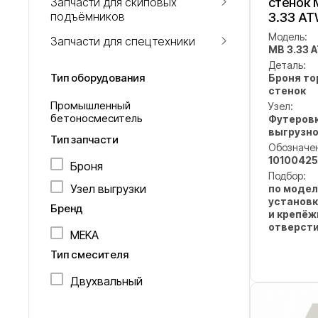
Запчасти для скиповых
стенок
подъёмников
3.33 AT
Модель:
Запчасти для спецтехники
MB 3.33 
Деталь:
Тип оборудования
Броня т
стенок
Промышленный
Узел:
бетоносмеситель
Футеровк
выгрузно
Тип запчасти
Обозначе
10100425
Броня
Подбор:
Узел выгрузки
по модел
установк
Бренд
и крепё
отверст
MEKA
Тип смесителя
Двухвальный