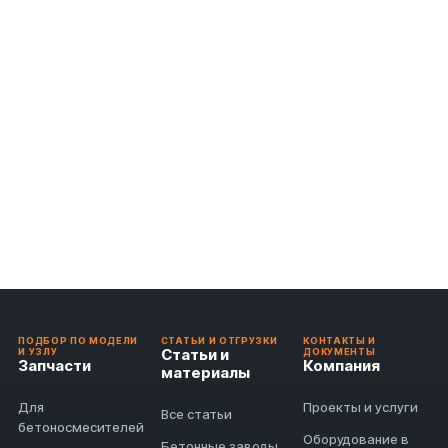
ПОДБОР ПО МОДЕЛИ
СТАТЬИ И ОТГРУЗКИ
КОНТАКТЫ И
Статьи и
И УЗЛУ
ДОКУМЕНТЫ
Запчасти
Компания
материалы
Для
Проекты и услуги
Все статьи
бетоносмесителей
Оборудование в
Бетонные заводы