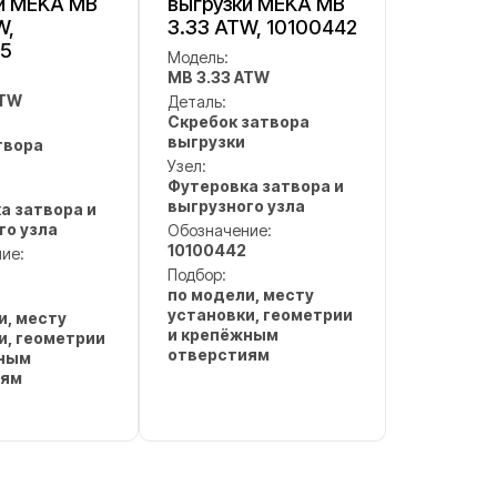
и MEKA MB
выгрузки MEKA MB
W,
3.33 ATW, 10100442
45
Модель:
MB 3.33 ATW
ATW
Деталь:
Скребок затвора
выгрузки
твора
Узел:
Футеровка затвора и
выгрузного узла
а затвора и
го узла
Обозначение:
10100442
ие:
Подбор:
по модели, месту
установки, геометрии
и, месту
и крепёжным
и, геометрии
отверстиям
жным
иям