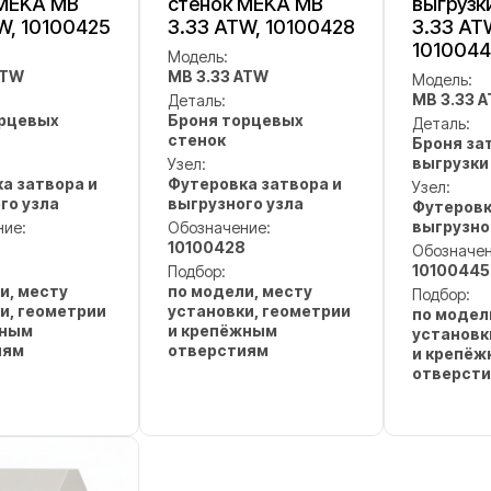
 MEKA MB
стенок MEKA MB
выгрузк
W, 10100425
3.33 ATW, 10100428
3.33 AT
101004
Модель:
ATW
MB 3.33 ATW
Модель:
MB 3.33 
Деталь:
орцевых
Броня торцевых
Деталь:
стенок
Броня за
выгрузки
Узел:
а затвора и
Футеровка затвора и
Узел:
го узла
выгрузного узла
Футеровк
выгрузно
ние:
Обозначение:
10100428
Обозначен
10100445
Подбор:
и, месту
по модели, месту
Подбор:
и, геометрии
установки, геометрии
по модел
жным
и крепёжным
установк
иям
отверстиям
и крепё
отверст