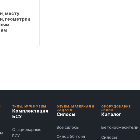
и, месту
и, геометрии
жным
иям
И
ТИПЫ, М³/Ч И УЗЛЫ
ОБЪЁМ, МАТЕРИАЛ И
ОБОРУДОВАНИЕ
Комплектация
ЗАДАЧА
ЛИНИИ
Силосы
Каталог
БСУ
Бетоносмесители
Все силосы
Стационарные
ды
БСУ
Силос 50 тонн
Силосы