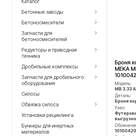
Каталог
Бетонные заводы
Бетоносмесители
Запчасти для
бетоносмесителей
Редукторы и приводная
техника
Броня к
Дробильные комплексы
MEKA MB
101004
Запчасти для дробильного
оборудования
Модель:
MB 3.33 
Силосы
Деталь:
Броня ко
Обвязка силоса
Узел:
Футеровк
Установки рециклинга
выгрузно
Бункеры для инертных
Обозначе
1010042
материалов