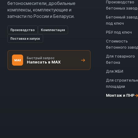
Производство
бетоносмесители, дробильные
бетонных завод
комплексы, комплектующие и
запчасти по России и Беларуси.
Бетонный завод
под ключ
Производство
Комплектация
РБУ под ключ
Поставка и запуск
Стоимость
бетонного заво
Для товарного
Быстрый запрос
MAX
Написать в MAX
бетона
Для ЖБИ
Для строитель
площадки
Монтаж и ПНР