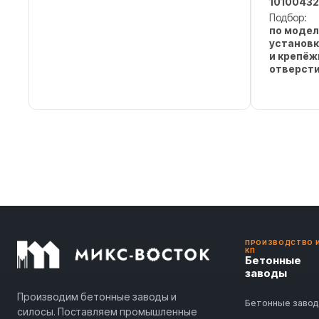
10100432
Подбор:
по модел
установк
и крепё
отверст
ПРОИЗВОДСТВО 
КП
Бетонные
заводы
Производим бетонные заводы и
Бетонные заво
силосы. Поставляем промышленные