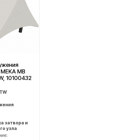
ужения
а MEKA MB
W, 10100432
ATW
ужения
а затвора и
го узла
ние: