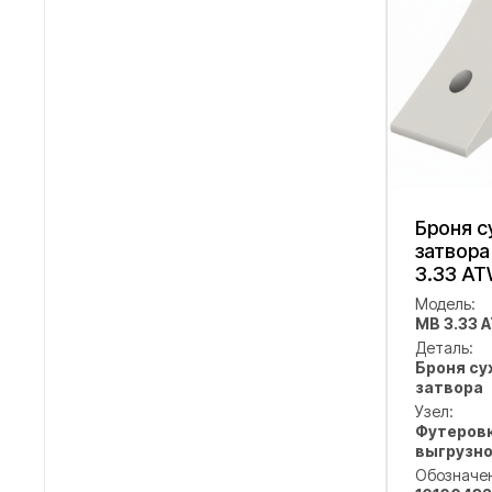
Броня с
затвор
3.33 AT
Модель:
MB 3.33 
Деталь:
Броня с
затвора
Узел:
Футеровк
выгрузно
Обозначе