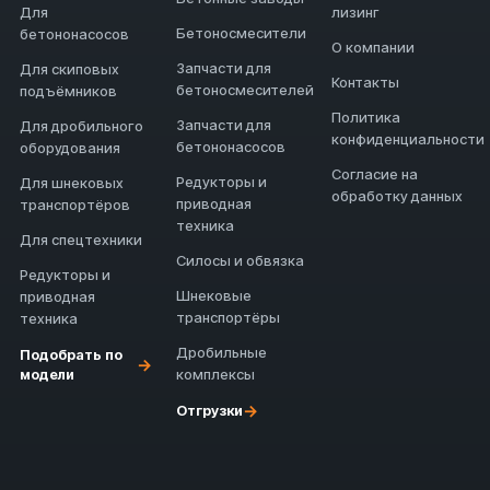
Для
лизинг
Бетоносмесители
бетононасосов
О компании
Запчасти для
Для скиповых
Контакты
бетоносмесителей
подъёмников
Политика
Запчасти для
Для дробильного
конфиденциальности
бетононасосов
оборудования
Согласие на
Редукторы и
Для шнековых
обработку данных
приводная
транспортёров
техника
Для спецтехники
Силосы и обвязка
Редукторы и
Шнековые
приводная
транспортёры
техника
Дробильные
Подобрать по
→
модели
комплексы
→
Отгрузки