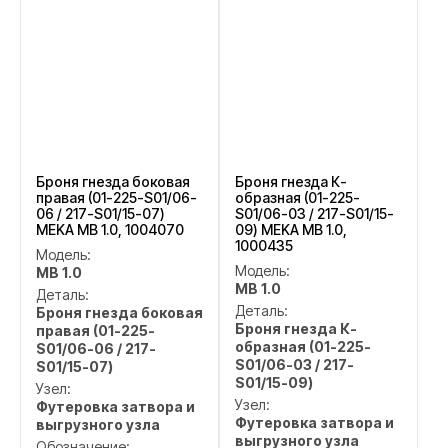
Броня гнезда боковая
Броня гнезда К-
правая (01-225-S01/06-
образная (01-225-
06 / 217-S01/15-07)
S01/06-03 / 217-S01/15-
MEKA MB 1.0, 1004070
09) MEKA MB 1.0,
1000435
Модель:
Модель:
MB 1.0
MB 1.0
Деталь:
Деталь:
Броня гнезда боковая
Броня гнезда К-
правая (01-225-
образная (01-225-
S01/06-06 / 217-
S01/06-03 / 217-
S01/15-07)
S01/15-09)
Узел:
Узел:
Футеровка затвора и
Футеровка затвора и
выгрузного узла
выгрузного узла
Обозначение: