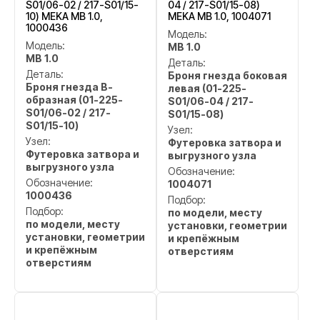
S01/06-02 / 217-S01/15-
04 / 217-S01/15-08)
10) MEKA MB 1.0,
MEKA MB 1.0, 1004071
1000436
Модель:
Модель:
MB 1.0
MB 1.0
Деталь:
Деталь:
Броня гнезда боковая
Броня гнезда В-
левая (01-225-
образная (01-225-
S01/06-04 / 217-
S01/06-02 / 217-
S01/15-08)
S01/15-10)
Узел:
Узел:
Футеровка затвора и
Футеровка затвора и
выгрузного узла
выгрузного узла
Обозначение:
Обозначение:
1004071
1000436
Подбор:
Подбор:
по модели, месту
по модели, месту
установки, геометрии
установки, геометрии
и крепёжным
и крепёжным
отверстиям
отверстиям