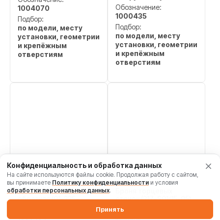
Обозначение:
1004070
1000435
Подбор:
Подбор:
по модели, месту
по модели, месту
установки, геометрии
установки, геометрии
и крепёжным
и крепёжным
отверстиям
отверстиям
Конфиденциальность и обработка данных
На сайте используются файлы cookie. Продолжая работу с сайтом,
вы принимаете
Политику конфиденциальности
и условия
обработки персональных данных
Броня затвора V-
.
Броня торцевых
образная (01-225-
стенок (217-S01/15-05)
S01/09-07 / 217-S01/15-
MEKA MB 1.0, 1004069
Принять
12) MEKA MB 1.0,
Модель: