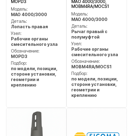
MOPD3
MAO 4000/3000,
MOBM4RA/MOCS1
Модель:
Модель:
MAO 4000/3000
MAO 4000/3000
Деталь:
Деталь:
Лопасть правая
Рычаг правый с
Узел:
полумуфтой
Рабочие органы
Узел:
смесительного узла
Рабочие органы
Обозначение:
смесительного узла
MOPD3
Обозначение:
Подбор:
MOBM4RA/MOCS1
по модели, позиции,
Подбор:
стороне установки,
по модели, позиции,
геометрии и
стороне установки,
креплению
геометрии и
креплению