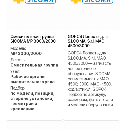
Смесительная группа
GOPC4 Лопасть для
SICOMA MP 3000/2000
S.I.CO.MA. S.r.l. MAO
4500/3000
Модель:
GOPC4 Лопасть для
MP 3000/2000
S.I.CO.MA. S.r.l. MAO
Деталь:
4500/3000 — запчасть
Смесительная группа
для бетонного
Узел:
оборудования SICOMA,
Рабочие органы
совместимость: MAO
смесительного узла
4500; 3000; MAO-4500,
Подбор:
код/артикул: GOPC4.
по модели, позиции,
Подбор по артикулу,
стороне установки,
размерам, фото детали
геометрии и
и модели оборудования.
креплению