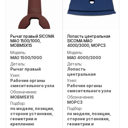
Рычаг правый SICOMA
Лопасть центральная
MAO 1500/1000,
SICOMA MAO
MOBMSX1S
4000/3000, MOPC3
Модель:
Модель:
MAO 1500/1000
MAO 4000/3000
Деталь:
Деталь:
Рычаг правый
Лопасть
центральная
Узел:
Рабочие органы
Узел:
смесительного узла
Рабочие органы
смесительного узла
Обозначение:
MOBMSX1S
Обозначение:
MOPC3
Подбор:
по модели, позиции,
Подбор:
стороне установки,
по модели, позиции,
геометрии и
стороне установки,
креплению
геометрии и