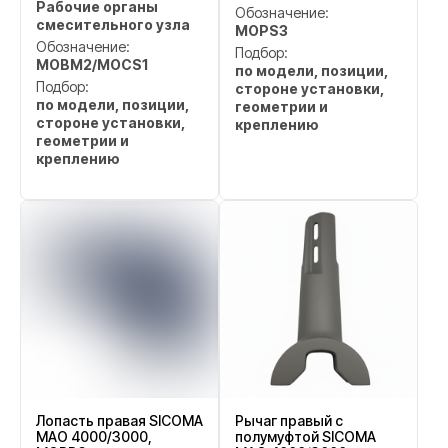
Рабочие органы
Обозначение:
смесительного узла
MOPS3
Обозначение:
Подбор:
MOBM2/MOCS1
по модели, позиции,
Подбор:
стороне установки,
по модели, позиции,
геометрии и
стороне установки,
креплению
геометрии и
креплению
Лопасть правая SICOMA
Рычаг правый с
MAO 4000/3000,
полумуфтой SICOMA