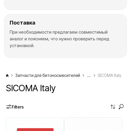
Поставка
При необходимости предлагаем совместимый
аналог и поясняем, что нужно проверить перед
установкой.
Лопасти и скребки для бетоносмес
Как подобрать лопасти и скребки для бетон
Запчасти для бетоносмесителей
...
SICOMA Italy
SICOMA Italy
Filters