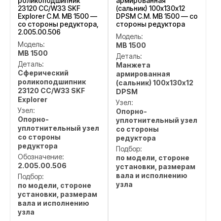
роликоподшипник
армированная
23120 CC/W33 SKF
(сальник) 100х130х12
Explorer C.M. MB 1500 —
DPSM C.M. MB 1500 — со
со стороны редуктора,
стороны редуктора
2.005.00.506
Модель:
Модель:
MB 1500
MB 1500
Деталь:
Деталь:
Манжета
Сферический
армированная
роликоподшипник
(сальник) 100х130х12
23120 CC/W33 SKF
DPSM
Explorer
Узел:
Узел:
Опорно-
Опорно-
уплотнительный узел
уплотнительный узел
со стороны
со стороны
редуктора
редуктора
Подбор:
Обозначение:
по модели, стороне
2.005.00.506
установки, размерам
вала и исполнению
Подбор:
узла
по модели, стороне
установки, размерам
вала и исполнению
узла