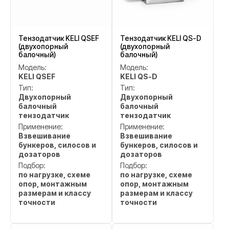
Тензодатчик KELI QSEF
Тензодатчик KELI QS-D
(двухопорный
(двухопорный
балочный)
балочный)
Модель:
Модель:
KELI QSEF
KELI QS-D
Тип:
Тип:
Двухопорный
Двухопорный
балочный
балочный
тензодатчик
тензодатчик
Применение:
Применение:
Взвешивание
Взвешивание
бункеров, силосов и
бункеров, силосов и
дозаторов
дозаторов
Подбор:
Подбор:
по нагрузке, схеме
по нагрузке, схеме
опор, монтажным
опор, монтажным
размерам и классу
размерам и классу
точности
точности