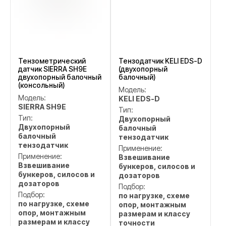
Тензометрический
Тензодатчик KELI EDS-D
датчик SIERRA SH9E
(двухопорный
двухопорный балочный
балочный)
(консольный)
Модель:
Модель:
KELI EDS-D
SIERRA SH9E
Тип:
Тип:
Двухопорный
Двухопорный
балочный
балочный
тензодатчик
тензодатчик
Применение:
Применение:
Взвешивание
Взвешивание
бункеров, силосов и
бункеров, силосов и
дозаторов
дозаторов
Подбор:
Подбор:
по нагрузке, схеме
по нагрузке, схеме
опор, монтажным
опор, монтажным
размерам и классу
размерам и классу
точности