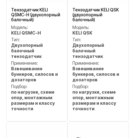
Тензодатчик KELI
Тензодатчик KELI QSK
QSMC-H (двухопорный
(двухопорный
балочный)
балочный)
Модель:
Модель:
KELI QSMC-H
KELI QSK
Тип:
Тип:
Двухопорный
Двухопорный
балочный
балочный
тензодатчик
тензодатчик
Применение:
Применение:
Взвешивание
Взвешивание
бункеров, силосов и
бункеров, силосов и
дозаторов
дозаторов
Подбор:
Подбор:
по нагрузке, схеме
по нагрузке, схеме
опор, монтажным
опор, монтажным
размерам и классу
размерам и классу
точности
точности