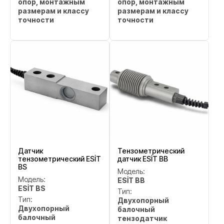
опор, монтажным
опор, монтажным
размерам и классу
размерам и классу
точности
точности
Датчик
Тензометрический
тензометрический ESİT
датчик ESİT BB
BS
Модель:
Модель:
ESİT BB
ESİT BS
Тип:
Тип:
Двухопорный
Двухопорный
балочный
балочный
тензодатчик