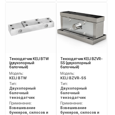
Тензодатчик KELI BTW
Тензодатчик KELI BZVR-
(двухопорный
SS (двухопорный
балочный)
балочный)
Модель:
Модель:
KELI BTW
KELI BZVR-SS
Тип:
Тип:
Двухопорный
Двухопорный
балочный
балочный
тензодатчик
тензодатчик
Применение:
Применение:
Взвешивание
Взвешивание
бункеров, силосов и
бункеров, силосов и