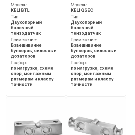
Модель:
Модель:
KELI BTL
KELI QSEC
Тип:
Тип:
Двухопорный
Двухопорный
балочный
балочный
тензодатчик
тензодатчик
Применение:
Применение:
Взвешивание
Взвешивание
бункеров, силосов и
бункеров, силосов и
дозаторов
дозаторов
Подбор:
Подбор:
по нагрузке, схеме
по нагрузке, схеме
опор, монтажным
опор, монтажным
размерам и классу
размерам и классу
точности
точности