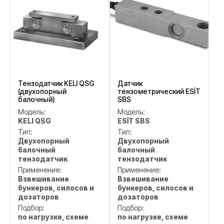
Тензодатчик KELI QSG
Датчик
(двухопорный
тензометрический ESİT
балочный)
SBS
Модель:
Модель:
KELI QSG
ESİT SBS
Тип:
Тип:
Двухопорный
Двухопорный
балочный
балочный
тензодатчик
тензодатчик
Применение:
Применение:
Взвешивание
Взвешивание
бункеров, силосов и
бункеров, силосов и
дозаторов
дозаторов
Подбор:
Подбор:
по нагрузке, схеме
по нагрузке, схеме