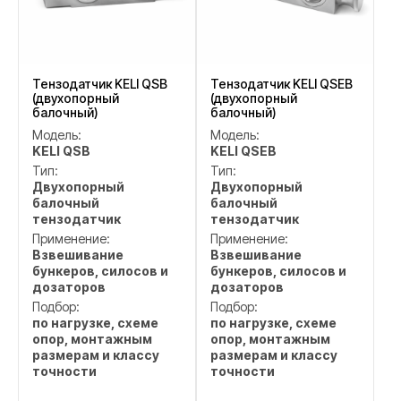
Тензодатчик KELI QSB
Тензодатчик KELI QSEB
(двухопорный
(двухопорный
балочный)
балочный)
Модель:
Модель:
KELI QSB
KELI QSEB
Тип:
Тип:
Двухопорный
Двухопорный
балочный
балочный
тензодатчик
тензодатчик
Применение:
Применение:
Взвешивание
Взвешивание
бункеров, силосов и
бункеров, силосов и
дозаторов
дозаторов
Подбор:
Подбор:
по нагрузке, схеме
по нагрузке, схеме
опор, монтажным
опор, монтажным
размерам и классу
размерам и классу
точности
точности