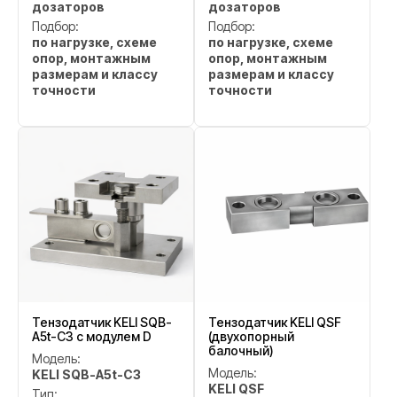
дозаторов
дозаторов
Подбор:
Подбор:
по нагрузке, схеме
по нагрузке, схеме
опор, монтажным
опор, монтажным
размерам и классу
размерам и классу
точности
точности
Тензодатчик KELI SQB-
Тензодатчик KELI QSF
A5t-C3 с модулем D
(двухопорный
балочный)
Модель:
Модель:
KELI SQB-A5t-C3
KELI QSF
Тип: