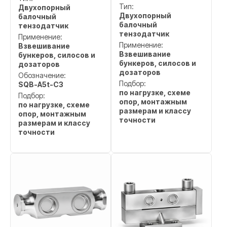
Тип:
Двухопорный
Двухопорный
балочный
балочный
тензодатчик
тензодатчик
Применение:
Применение:
Взвешивание
Взвешивание
бункеров, силосов и
бункеров, силосов и
дозаторов
дозаторов
Обозначение:
Подбор:
SQB-A5t-C3
по нагрузке, схеме
Подбор:
опор, монтажным
по нагрузке, схеме
размерам и классу
опор, монтажным
точности
размерам и классу
точности