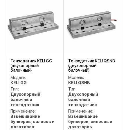
Тензодатчик KELI GG
Тензодатчик KELI QSNB
(двухопорный
(двухопорный
балочный)
балочный)
Модель:
Модель:
KELI GG
KELI QSNB
Тип:
Тип:
Двухопорный
Двухопорный
балочный
балочный
тензодатчик
тензодатчик
Применение:
Применение:
Взвешивание
Взвешивание
бункеров, силосов и
бункеров, силосов и
дозаторов
дозаторов