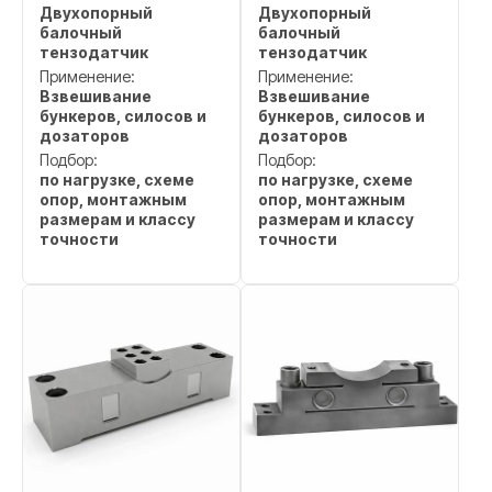
Двухопорный
Двухопорный
балочный
балочный
тензодатчик
тензодатчик
Применение:
Применение:
Взвешивание
Взвешивание
бункеров, силосов и
бункеров, силосов и
дозаторов
дозаторов
Подбор:
Подбор:
по нагрузке, схеме
по нагрузке, схеме
опор, монтажным
опор, монтажным
размерам и классу
размерам и классу
точности
точности