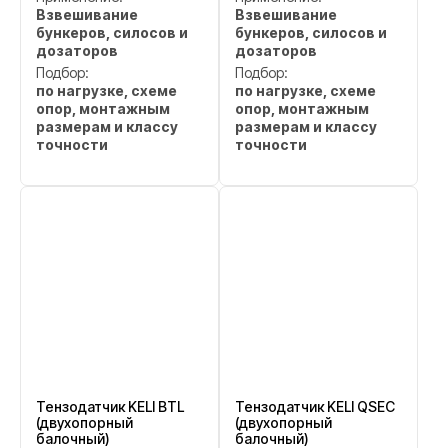
Взвешивание
Взвешивание
бункеров, силосов и
бункеров, силосов и
дозаторов
дозаторов
Подбор:
Подбор:
по нагрузке, схеме
по нагрузке, схеме
опор, монтажным
опор, монтажным
размерам и классу
размерам и классу
точности
точности
Тензодатчик KELI BTL
Тензодатчик KELI QSEC
(двухопорный
(двухопорный
балочный)
балочный)