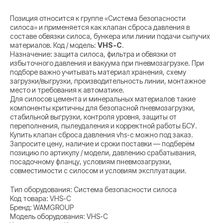
Позиция относится к группе «Система безопасности
силоса» и применяется как клапан сброса давления в
составе обвязки силоса, бункера или линии подачи сыпучих
материалов. Код / модель:
VHS-C
.
Назначение: защита силоса, фильтра и обвязки от
избыточного давления и вакуума при пневмозагрузке. При
подборе важно учитывать материал хранения, схему
загрузки/выгрузки, производительность линии, монтажное
место и требования к автоматике.
Для силосов цемента и минеральных материалов такие
компоненты критичны для безопасной пневмозагрузки,
стабильной выгрузки, контроля уровня, защиты от
переполнения, пылеудаления и корректной работы БСУ.
Купить клапан сброса давления vhs-c можно под заказ.
Запросите цену, наличие и сроки поставки — подберём
позицию по артикулу / модели, давлению срабатывания,
посадочному фланцу, условиям пневмозагрузки,
совместимости с силосом и условиям эксплуатации.
Тип оборудования: Система безопасности силоса
Код товара: VHS-C
Бренд: WAMGROUP
Модель оборудования: VHS-C