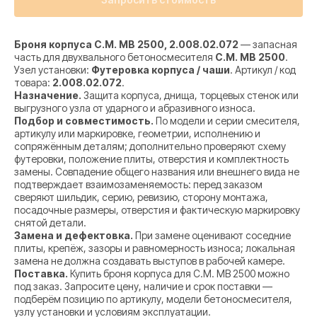
Броня корпуса C.M. MB 2500, 2.008.02.072
— запасная
часть для двухвального бетоносмесителя
C.M. MB 2500
.
Узел установки:
Футеровка корпуса / чаши
. Артикул / код
товара:
2.008.02.072
.
Назначение.
Защита корпуса, днища, торцевых стенок или
выгрузного узла от ударного и абразивного износа.
Подбор и совместимость.
По модели и серии смесителя,
артикулу или маркировке, геометрии, исполнению и
сопряжённым деталям; дополнительно проверяют схему
футеровки, положение плиты, отверстия и комплектность
замены. Совпадение общего названия или внешнего вида не
подтверждает взаимозаменяемость: перед заказом
сверяют шильдик, серию, ревизию, сторону монтажа,
посадочные размеры, отверстия и фактическую маркировку
снятой детали.
Замена и дефектовка.
При замене оценивают соседние
плиты, крепёж, зазоры и равномерность износа; локальная
замена не должна создавать выступов в рабочей камере.
Поставка.
Купить броня корпуса для C.M. MB 2500 можно
под заказ. Запросите цену, наличие и срок поставки —
подберём позицию по артикулу, модели бетоносмесителя,
узлу установки и условиям эксплуатации.