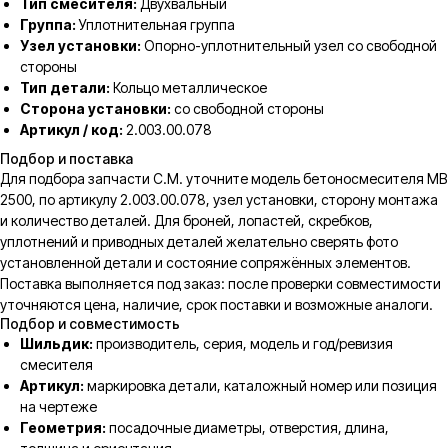
Тип смесителя:
Двухвальный
Группа:
Уплотнительная группа
Узел установки:
Опорно-уплотнительный узел со свободной
стороны
Тип детали:
Кольцо металлическое
Сторона установки:
со свободной стороны
Артикул / код:
2.003.00.078
Подбор и поставка
Для подбора запчасти C.M. уточните модель бетоносмесителя MB
2500, по артикулу 2.003.00.078, узел установки, сторону монтажа
и количество деталей. Для броней, лопастей, скребков,
уплотнений и приводных деталей желательно сверять фото
установленной детали и состояние сопряжённых элементов.
Поставка выполняется под заказ: после проверки совместимости
уточняются цена, наличие, срок поставки и возможные аналоги.
Подбор и совместимость
Шильдик:
производитель, серия, модель и год/ревизия
смесителя
Артикул:
маркировка детали, каталожный номер или позиция
на чертеже
Геометрия:
посадочные диаметры, отверстия, длина,