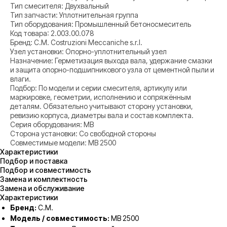
Тип смесителя: Двухвальный
Тип запчасти: Уплотнительная группа
Тип оборудования: Промышленный бетоносмеситель
Код товара: 2.003.00.078
Бренд: C.M. Costruzioni Meccaniche s.r.l.
Узел установки: Опорно-уплотнительный узел
Назначение: Герметизация выхода вала, удержание смазки
и защита опорно-подшипникового узла от цементной пыли и
влаги.
Подбор: По модели и серии смесителя, артикулу или
маркировке, геометрии, исполнению и сопряжённым
деталям. Обязательно учитывают сторону установки,
ревизию корпуса, диаметры вала и состав комплекта.
Серия оборудования: MB
Сторона установки: Со свободной стороны
Совместимые модели: MB 2500
Характеристики
Подбор и поставка
Подбор и совместимость
Замена и комплектность
Замена и обслуживание
Характеристики
Бренд:
C.M.
Модель / совместимость:
MB 2500