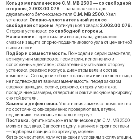
Кольцо металлическое C.M. MB 2500 — со свободной
стороны, 2.003.00.078
— запасная часть для
двухвального бетоносмесителя
C.M. MB 2500
. Узел
установки:
Опорно-уплотнительный узел со
свободной стороны
. Артикул / код товара:
2.003.00.078
.
Сторона установки:
со свободной стороны
.
Назначение.
Герметизация выхода вала, удержание
смазки и защита опорно-подшипникового узла от цементной
пыли и влаги.
Подбор и совместимость.
По модели и серии смесителя,
артикулу или маркировке, геометрии, исполнению и
сопряжённым деталям; обязательно учитывают сторону
установки, ревизию корпуса, диаметры вала и состав
комплекта. Совпадение общего названия или внешнего вида
не подтверждает взаимозаменяемость: перед заказом
сверяют шильдик, серию, ревизию, сторону монтажа,
посадочные размеры, отверстия и фактическую маркировку
снятой детали.
Замена и дефектовка.
Уплотнения заменяют комплектно
по состоянию; одновременно проверяют вал, втулки,
подшипники, смазочные каналы и корпус.
Поставка.
Купить кольцо металлическое для C.M. MB 2500
можно под заказ. Запросите цену, наличие и срок поставки
— подберём позицию по артикулу, модели
бетоносмесителя, узлу установки и условиям эксплуатации.