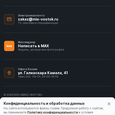
Электронная почта
zakaz@mix-vostok.ru
ТЗ, чертежи и спецификации
Мессенджер
Написать в MAX
MAX
Модель, артикул или фотография
Офис в Казани
ул. Галиаскара Камала, 41
офис 202 · Пн–Пт, 09:00–18:00
© 2026 ООО «МИКС-ВОСТОК»
ИНН 1655413297
Конфиденциальность и обработка данных
Политика конфиденциальности
На сайте используются файлы cookie. Продолжая работу с сайтом,
вы принимаете
Политику конфиденциальности
и условия
Согласие на обработку данных