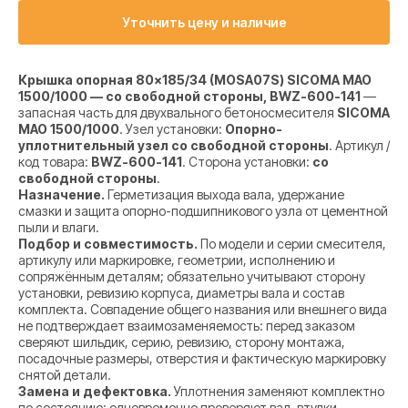
Уточнить цену и наличие
Крышка опорная 80×185/34 (MOSA07S) SICOMA MAO
1500/1000 — со свободной стороны, BWZ-600-141
—
запасная часть для двухвального бетоносмесителя
SICOMA
MAO 1500/1000
. Узел установки:
Опорно-
уплотнительный узел со свободной стороны
. Артикул /
код товара:
BWZ-600-141
. Сторона установки:
со
свободной стороны
.
Назначение.
Герметизация выхода вала, удержание
смазки и защита опорно-подшипникового узла от цементной
пыли и влаги.
Подбор и совместимость.
По модели и серии смесителя,
артикулу или маркировке, геометрии, исполнению и
сопряжённым деталям; обязательно учитывают сторону
установки, ревизию корпуса, диаметры вала и состав
комплекта. Совпадение общего названия или внешнего вида
не подтверждает взаимозаменяемость: перед заказом
сверяют шильдик, серию, ревизию, сторону монтажа,
посадочные размеры, отверстия и фактическую маркировку
снятой детали.
Замена и дефектовка.
Уплотнения заменяют комплектно
по состоянию; одновременно проверяют вал, втулки,