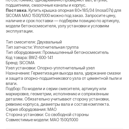
подшипники, смазочные каналы и корпус.
Поставка.
Купить крышка опорная 80×185/34 (mosa07s) для
SICOMA MAO 1500/1000 можно под заказ. Запросите цену,
наличие и срок поставки — подберём позицию по артикулу,
модели бетоносмесителя, узлу установки и условиям
эксплуатации.
Тип смесителя: Двухвальный
Тип запчасти: Уплотнительная группа
Тип оборудования: Промышленный бетоносмеситель
Код товара: BWZ-600-141
Бренд: SICOMA
Узел установки: Опорно-уплотнительный узел
Назначение: Герметизация выхода вала, удержание смазки
и защита опорно-подшипникового узла от цементной пыли и
влаги.
Подбор: По модели и серии смесителя, артикулу или
маркировке, геометрии, исполнению и сопряжённым
деталям. Обязательно учитывают сторону установки,
ревизию корпуса, диаметры вала и состав комплекта.
Серия оборудования: MAO
Сторона установки: Со свободной стороны
Совместимые модели: MAO 1500/1000