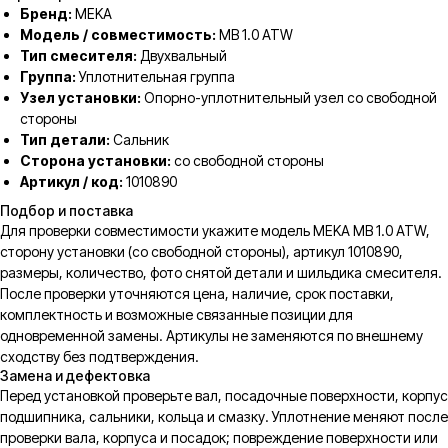
Бренд:
MEKA
Модель / совместимость:
MB 1.0 ATW
Тип смесителя:
Двухвальный
Группа:
Уплотнительная группа
Узел установки:
Опорно-уплотнительный узел со свободной
стороны
Тип детали:
Сальник
Сторона установки:
со свободной стороны
Артикул / код:
1010890
Подбор и поставка
Для проверки совместимости укажите модель MEKA MB 1.0 ATW,
сторону установки (со свободной стороны), артикул 1010890,
размеры, количество, фото снятой детали и шильдика смесителя.
После проверки уточняются цена, наличие, срок поставки,
комплектность и возможные связанные позиции для
одновременной замены. Артикулы не заменяются по внешнему
сходству без подтверждения.
Замена и дефектовка
Перед установкой проверьте вал, посадочные поверхности, корпус
подшипника, сальники, кольца и смазку. Уплотнение меняют после
проверки вала, корпуса и посадок; повреждение поверхности или