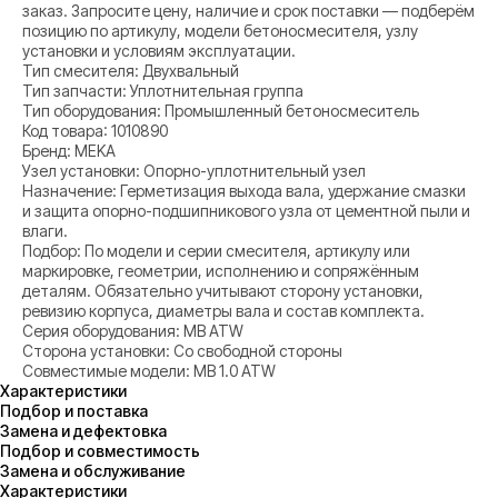
заказ. Запросите цену, наличие и срок поставки — подберём
позицию по артикулу, модели бетоносмесителя, узлу
установки и условиям эксплуатации.
Тип смесителя: Двухвальный
Тип запчасти: Уплотнительная группа
Тип оборудования: Промышленный бетоносмеситель
Код товара: 1010890
Бренд: MEKA
Узел установки: Опорно-уплотнительный узел
Назначение: Герметизация выхода вала, удержание смазки
и защита опорно-подшипникового узла от цементной пыли и
влаги.
Подбор: По модели и серии смесителя, артикулу или
маркировке, геометрии, исполнению и сопряжённым
деталям. Обязательно учитывают сторону установки,
ревизию корпуса, диаметры вала и состав комплекта.
Серия оборудования: MB ATW
Сторона установки: Со свободной стороны
Совместимые модели: MB 1.0 ATW
Характеристики
Подбор и поставка
Замена и дефектовка
Подбор и совместимость
Замена и обслуживание
Характеристики