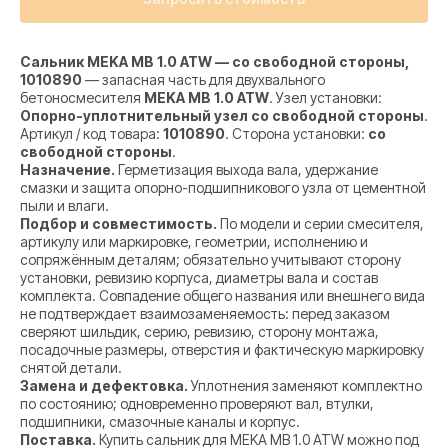
Сальник MEKA MB 1.0 ATW — со свободной стороны,
1010890
— запасная часть для двухвального
бетоносмесителя
MEKA MB 1.0 ATW
. Узел установки:
Опорно-уплотнительный узел со свободной стороны
.
Артикул / код товара:
1010890
. Сторона установки:
со
свободной стороны
.
Назначение.
Герметизация выхода вала, удержание
смазки и защита опорно-подшипникового узла от цементной
пыли и влаги.
Подбор и совместимость.
По модели и серии смесителя,
артикулу или маркировке, геометрии, исполнению и
сопряжённым деталям; обязательно учитывают сторону
установки, ревизию корпуса, диаметры вала и состав
комплекта. Совпадение общего названия или внешнего вида
не подтверждает взаимозаменяемость: перед заказом
сверяют шильдик, серию, ревизию, сторону монтажа,
посадочные размеры, отверстия и фактическую маркировку
снятой детали.
Замена и дефектовка.
Уплотнения заменяют комплектно
по состоянию; одновременно проверяют вал, втулки,
подшипники, смазочные каналы и корпус.
Поставка.
Купить сальник для MEKA MB 1.0 ATW можно под