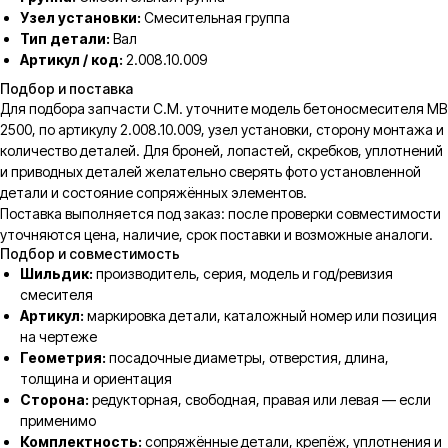
Узел установки:
Смесительная группа
Тип детали:
Вал
Артикул / код:
2.008.10.009
Подбор и поставка
Для подбора запчасти C.M. уточните модель бетоносмесителя MB
2500, по артикулу 2.008.10.009, узел установки, сторону монтажа и
количество деталей. Для броней, лопастей, скребков, уплотнений
и приводных деталей желательно сверять фото установленной
детали и состояние сопряжённых элементов.
Поставка выполняется под заказ: после проверки совместимости
уточняются цена, наличие, срок поставки и возможные аналоги.
Подбор и совместимость
Шильдик:
производитель, серия, модель и год/ревизия
смесителя
Артикул:
маркировка детали, каталожный номер или позиция
на чертеже
Геометрия:
посадочные диаметры, отверстия, длина,
толщина и ориентация
Сторона:
редукторная, свободная, правая или левая — если
применимо
Комплектность:
сопряжённые детали, крепёж, уплотнения и