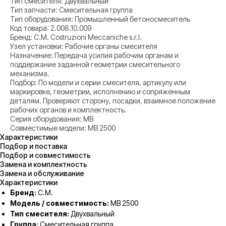
Тип смесителя: Двухвальный
Тип запчасти: Смесительная группа
Тип оборудования: Промышленный бетоносмеситель
Код товара: 2.008.10.009
Бренд: C.M. Costruzioni Meccaniche s.r.l.
Узел установки: Рабочие органы смесителя
Назначение: Передача усилия рабочим органам и
поддержание заданной геометрии смесительного
механизма.
Подбор: По модели и серии смесителя, артикулу или
маркировке, геометрии, исполнению и сопряжённым
деталям. Проверяют сторону, посадки, взаимное положение
рабочих органов и комплектность.
Серия оборудования: MB
Совместимые модели: MB 2500
Характеристики
Подбор и поставка
Подбор и совместимость
Замена и комплектность
Замена и обслуживание
Характеристики
Бренд:
C.M.
Модель / совместимость:
MB 2500
Тип смесителя:
Двухвальный
Группа:
Смесительная группа