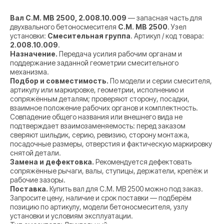
Вал C.M. MB 2500, 2.008.10.009
— запасная часть для
двухвального бетоносмесителя
C.M. MB 2500
. Узел
установки:
Смесительная группа
. Артикул / код товара:
2.008.10.009
.
Назначение.
Передача усилия рабочим органам и
поддержание заданной геометрии смесительного
механизма.
Подбор и совместимость.
По модели и серии смесителя,
артикулу или маркировке, геометрии, исполнению и
сопряжённым деталям; проверяют сторону, посадки,
взаимное положение рабочих органов и комплектность.
Совпадение общего названия или внешнего вида не
подтверждает взаимозаменяемость: перед заказом
сверяют шильдик, серию, ревизию, сторону монтажа,
посадочные размеры, отверстия и фактическую маркировку
снятой детали.
Замена и дефектовка.
Рекомендуется дефектовать
сопряжённые рычаги, валы, ступицы, держатели, крепёж и
рабочие зазоры.
Поставка.
Купить вал для C.M. MB 2500 можно под заказ.
Запросите цену, наличие и срок поставки — подберём
позицию по артикулу, модели бетоносмесителя, узлу
установки и условиям эксплуатации.