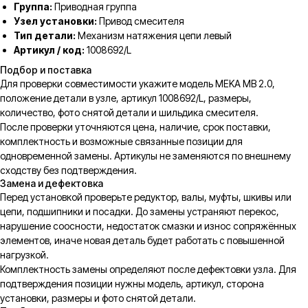
Группа:
Приводная группа
Узел установки:
Привод смесителя
Тип детали:
Механизм натяжения цепи левый
Артикул / код:
1008692/L
Подбор и поставка
Для проверки совместимости укажите модель MEKA MB 2.0,
положение детали в узле, артикул 1008692/L, размеры,
количество, фото снятой детали и шильдика смесителя.
После проверки уточняются цена, наличие, срок поставки,
комплектность и возможные связанные позиции для
одновременной замены. Артикулы не заменяются по внешнему
сходству без подтверждения.
Замена и дефектовка
Перед установкой проверьте редуктор, валы, муфты, шкивы или
цепи, подшипники и посадки. До замены устраняют перекос,
нарушение соосности, недостаток смазки и износ сопряжённых
элементов, иначе новая деталь будет работать с повышенной
нагрузкой.
Комплектность замены определяют после дефектовки узла. Для
подтверждения позиции нужны модель, артикул, сторона
установки, размеры и фото снятой детали.