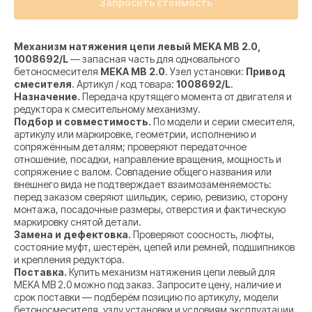
Запросить стоимость
Механизм натяжения цепи левый MEKA MB 2.0,
1008692/L
— запасная часть для одновального
бетоносмесителя
MEKA MB 2.0
. Узел установки:
Привод
смесителя
. Артикул / код товара:
1008692/L
.
Назначение.
Передача крутящего момента от двигателя и
редуктора к смесительному механизму.
Подбор и совместимость.
По модели и серии смесителя,
артикулу или маркировке, геометрии, исполнению и
сопряжённым деталям; проверяют передаточное
отношение, посадки, направление вращения, мощность и
сопряжение с валом. Совпадение общего названия или
внешнего вида не подтверждает взаимозаменяемость:
перед заказом сверяют шильдик, серию, ревизию, сторону
монтажа, посадочные размеры, отверстия и фактическую
маркировку снятой детали.
Замена и дефектовка.
Проверяют соосность, люфты,
состояние муфт, шестерён, цепей или ремней, подшипников
и крепления редуктора.
Поставка.
Купить механизм натяжения цепи левый для
MEKA MB 2.0 можно под заказ. Запросите цену, наличие и
срок поставки — подберём позицию по артикулу, модели
бетоносмесителя, узлу установки и условиям эксплуатации.