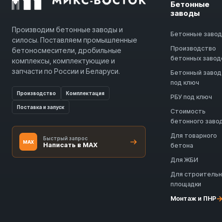
Бетонные
заводы
Производим бетонные заводы и
Бетонные заво
силосы. Поставляем промышленные
Производство
бетоносмесители, дробильные
бетонных завод
комплексы, комплектующие и
запчасти по России и Беларуси.
Бетонный завод
под ключ
Производство
Комплектация
РБУ под ключ
Поставка и запуск
Стоимость
бетонного заво
Для товарного
Быстрый запрос
MAX
Написать в MAX
бетона
Для ЖБИ
Для строитель
площадки
Монтаж и ПНР