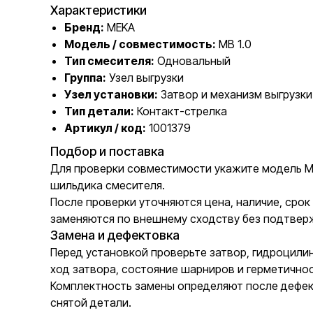
Характеристики
Бренд:
MEKA
Модель / совместимость:
MB 1.0
Тип смесителя:
Одновальный
Группа:
Узел выгрузки
Узел установки:
Затвор и механизм выгрузки
Тип детали:
Контакт-стрелка
Артикул / код:
1001379
Подбор и поставка
Для проверки совместимости укажите модель MEK
шильдика смесителя.
После проверки уточняются цена, наличие, сро
заменяются по внешнему сходству без подтвер
Замена и дефектовка
Перед установкой проверьте затвор, гидроцилин
ход затвора, состояние шарниров и герметичнос
Комплектность замены определяют после дефект
снятой детали.