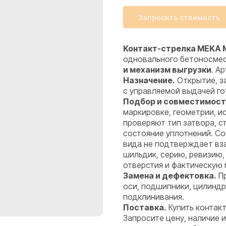
Запросить стоимость
Контакт-стрелка MEKA MB
одновального бетоносме
и механизм выгрузки
. А
Назначение.
Открытие, з
с управляемой выдачей го
Подбор и совместимост
маркировке, геометрии, 
проверяют тип затвора, с
состояние уплотнений. С
вида не подтверждает вз
шильдик, серию, ревизию,
отверстия и фактическую 
Замена и дефектовка.
Пр
оси, подшипники, цилиндр
подклинивания.
Поставка.
Купить контакт
Запросите цену, наличие 