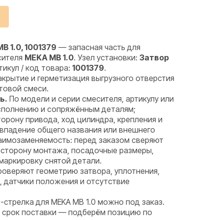
 1.0, 1001379
— запасная часть для
сителя
MEKA MB 1.0
. Узел установки:
Затвор
ртикул / код товара:
1001379
.
акрытие и герметизация выгрузного отверстия
товой смеси.
ь.
По модели и серии смесителя, артикулу или
исполнению и сопряжённым деталям;
торону привода, ход цилиндра, крепления и
овпадение общего названия или внешнего
аимозаменяемость: перед заказом сверяют
 сторону монтажа, посадочные размеры,
маркировку снятой детали.
оверяют геометрию затвора, уплотнения,
, датчики положения и отсутствие
-стрелка для MEKA MB 1.0 можно под заказ.
и срок поставки — подберём позицию по