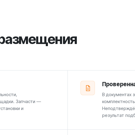
 размещения
Проверенн
льности,
В документах 
щадки. Запчасти —
комплектность
установки и
Неподтверждён
результат под