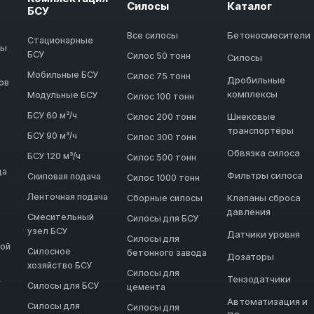
Силосы
Каталог
БСУ
Бетоносмесители
Все силосы
Стационарные
ды
БСУ
Силос 50 тонн
Силосы
Мобильные БСУ
Силос 75 тонн
Дробильные
ов
комплексы
Модульные БСУ
Силос 100 тонн
БСУ 60 м³/ч
Шнековые
Силос 200 тонн
транспортёры
БСУ 90 м³/ч
Силос 300 тонн
Обвязка силоса
БСУ 120 м³/ч
Силос 500 тонн
да
Фильтры силоса
Скиповая подача
Силос 1000 тонн
Ленточная подача
Клапаны сброса
Сборные силосы
давления
Смесительный
Силосы для БСУ
узел БСУ
Датчики уровня
Силосы для
ной
Силосное
бетонного завода
Дозаторы
хозяйство БСУ
Силосы для
Тензодатчики
→
Силосы для БСУ
цемента
Автоматизация и
Силосы для
Силосы для