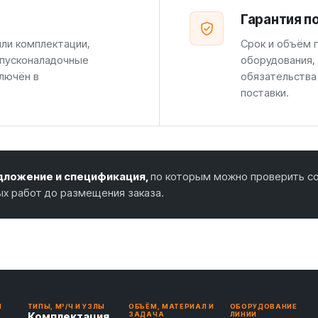
Гарантия п
или комплектации,
Срок и объём г
 пусконаладочные
оборудования,
лючён в
обязательства
поставки.
ложение и спецификация,
по которым можно проверить со
ых работ до размещения заказа.
И
ТИПЫ, М³/Ч И УЗЛЫ
ОБЪЁМ, МАТЕРИАЛ И
ОБОРУДОВАНИЕ
Комплектация
ЗАДАЧА
ЛИНИИ