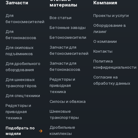
Запчасти
Компания
материалы
Для
Проекты и услуги
Все статьи
бетоносмесителей
Оборудование в
Бетонные заводы
Для
лизинг
Бетоносмесители
бетононасосов
О компании
Запчасти для
Для скиповых
Контакты
бетоносмесителей
подъёмников
Политика
Запчасти для
Для дробильного
конфиденциальности
бетононасосов
оборудования
Согласие на
Редукторы и
Для шнековых
обработку данных
приводная
транспортёров
техника
Для спецтехники
Силосы и обвязка
Редукторы и
Шнековые
приводная
транспортёры
техника
Дробильные
Подобрать по
→
модели
комплексы