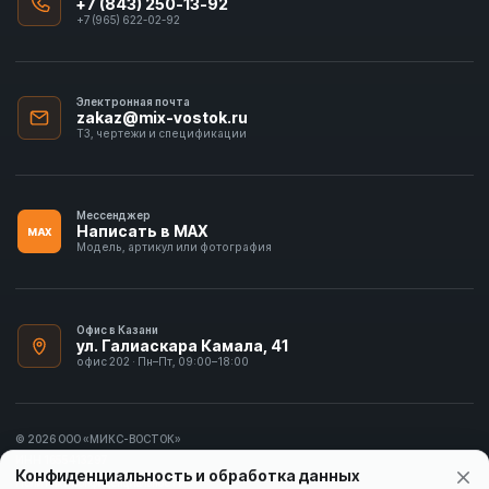
+7 (843) 250-13-92
+7 (965) 622-02-92
Электронная почта
zakaz@mix-vostok.ru
ТЗ, чертежи и спецификации
Мессенджер
Написать в MAX
MAX
Модель, артикул или фотография
Офис в Казани
ул. Галиаскара Камала, 41
офис 202 · Пн–Пт, 09:00–18:00
© 2026 ООО «МИКС-ВОСТОК»
ИНН 1655413297
Конфиденциальность и обработка данных
Политика конфиденциальности