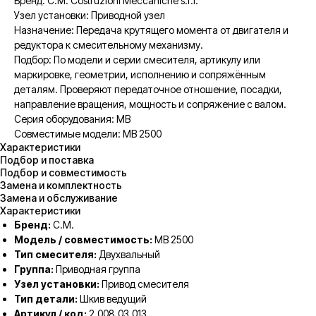
Бренд: C.M. Costruzioni Meccaniche s.r.l.
Узел установки: Приводной узел
Назначение: Передача крутящего момента от двигателя и
редуктора к смесительному механизму.
Подбор: По модели и серии смесителя, артикулу или
маркировке, геометрии, исполнению и сопряжённым
деталям. Проверяют передаточное отношение, посадки,
направление вращения, мощность и сопряжение с валом.
Серия оборудования: MB
Совместимые модели: MB 2500
Характеристики
Подбор и поставка
Подбор и совместимость
Замена и комплектность
Замена и обслуживание
Характеристики
Бренд:
C.M.
Модель / совместимость:
MB 2500
Тип смесителя:
Двухвальный
Группа:
Приводная группа
Узел установки:
Привод смесителя
Тип детали:
Шкив ведущий
Артикул / код:
2.008.03.013