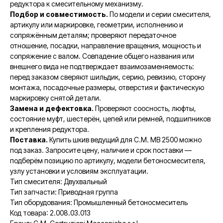
редуктора к смесительному механизму.
Подбор и совместимость.
По модели и серии смесителя,
артикулу или маркировке, геометрии, исполнению и
сопряжённым деталям; проверяют передаточное
отношение, посадки, направление вращения, мощность и
сопряжение с валом. Совпадение общего названия или
внешнего вида не подтверждает взаимозаменяемость:
перед заказом сверяют шильдик, серию, ревизию, сторону
монтажа, посадочные размеры, отверстия и фактическую
маркировку снятой детали.
Замена и дефектовка.
Проверяют соосность, люфты,
состояние муфт, шестерён, цепей или ремней, подшипников
и крепления редуктора.
Поставка.
Купить шкив ведущий для C.M. MB 2500 можно
под заказ. Запросите цену, наличие и срок поставки —
подберём позицию по артикулу, модели бетоносмесителя,
узлу установки и условиям эксплуатации.
Тип смесителя: Двухвальный
Тип запчасти: Приводная группа
Тип оборудования: Промышленный бетоносмеситель
Код товара: 2.008.03.013